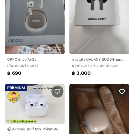
OPPO Enco Air3s
ขายหูฟัง GALAXY BUDS4(ของแท้)
เมืองนนทบุรี นนทบุรี
บางคอแหลม กรุงเทพมหานคร
฿ 690
฿ 3,800
PREMIUM
🎧 AirPods 3rd สีขาว 📌พิกัดหลัง มข. โนนม่วง