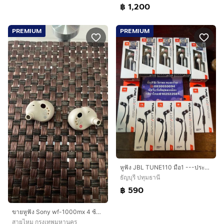
฿ 1,200
PREMIUM
PREMIUM
หูฟัง JBL TUNE110 มือ1 ---ประกันมหาจักร 1ปี 3เดือน--- นัดรับ ช้วยลงประกันให้ได้ครับ
ธัญบุรี ปทุมธานี
฿ 590
ขายหูฟัง Sony wf-1000mx 4 ซ้ายขวาเป็นอะไหล่
สายไหม กรุงเทพมหานคร