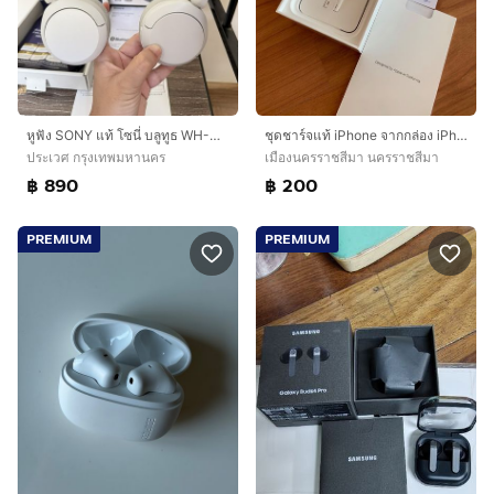
หูฟัง SONY แท้ โซนี่ บลูทูธ WH-CH520 headphone มือ 2 สภาพ 80%
ชุดชาร์จแท้ iPhone จากกล่อง iPhone iPad หูฟัง Samsung Oppo LG สภาพใหม่ๆ
ประเวศ กรุงเทพมหานคร
เมืองนครราชสีมา นครราชสีมา
฿ 890
฿ 200
PREMIUM
PREMIUM