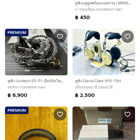
หูฟังบลูทูลพร้อมแปลภาษา MINISO แท้ รวมส่ง
บางขุนเทียน กรุงเทพมหานคร
฿ 450
PREMIUM
หูฟัง Ucotech ES-P1 เอียร์บัดไฮเอนด์ 3.5 mm
หูฟัง David Clark H10-13H
จตุจักร กรุงเทพมหานคร
เมืองปทุมธานี ปทุมธานี
฿ 6,900
฿ 2,500
PREMIUM