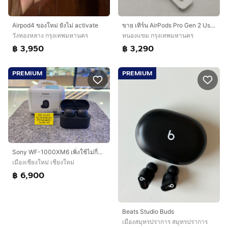
Airpod4 ของใหม่ ยังไม่ activate
ขาย เทิร์น AirPods Pro Gen 2 Usb-C ศูนย์ไทย อุปกรณ์ครบยกกล่อง ขาดสายชาร์จ ใช้งานปกติ เพียง 3,290 บาท เท่านั้น ครับ
วังทองหลาง กรุงเทพมหานคร
หนองแขม กรุงเทพมหานคร
฿ 3,950
฿ 3,290
PREMIUM
PREMIUM
Sony WF-1000XM6 เพิ่งใช้ไม่กี่ครั้ง ประกันศูนย์ไทย6เดือนกว่า ครบกล่อง
เมืองเชียงใหม่ เชียงใหม่
฿ 6,900
Beats Studio Buds
เมืองสมุทรปราการ สมุทรปราการ