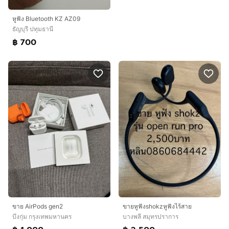
หูฟัง Bluetooth KZ AZ09
ธัญบุรี ปทุมธานี
฿ 700
ขาย AirPods gen2
ขายหูฟังshokzหูฟังไร้สาย
บึงกุ่ม กรุงเทพมหานคร
บางพลี สมุทรปราการ