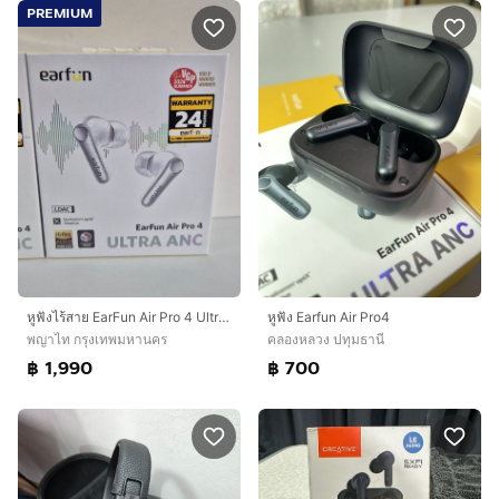
PREMIUM
หูฟังไร้สาย EarFun Air Pro 4 Ultra ANC สีขาว
หูฟัง Earfun Air Pro4
พญาไท กรุงเทพมหานคร
คลองหลวง ปทุมธานี
฿ 1,990
฿ 700