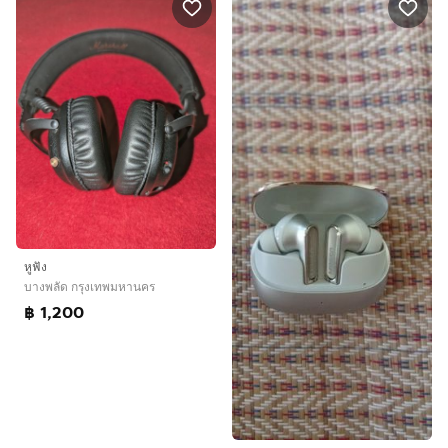
หูฟัง
บางพลัด กรุงเทพมหานคร
฿ 1,200