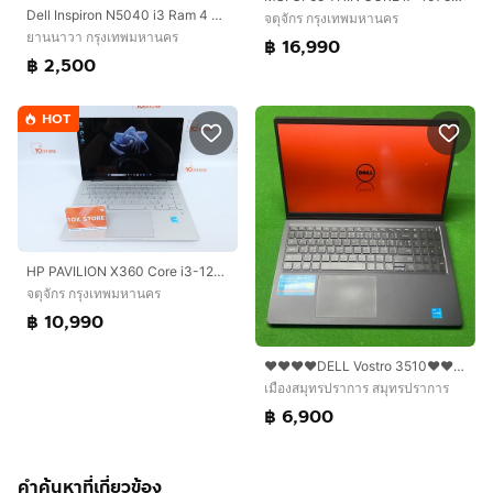
Dell Inspiron N5040 i3 Ram 4 GB จอใหญ่สะใจ ใช้งานได้ดี ราคาถูกใจ
จตุจักร กรุงเทพมหานคร
ยานนาวา กรุงเทพมหานคร
฿ 16,990
฿ 2,500
HOT
HP PAVILION X360 Core i3-1215U RAM8.512GB
จตุจักร กรุงเทพมหานคร
฿ 10,990
❤️❤️❤️❤️DELL Vostro 3510❤️❤️❤️❤️ โน้ตบุ้คเหมาะทำงาน ดูหนัง ฟังเพลง ท่องเน็ต
เมืองสมุทรปราการ สมุทรปราการ
฿ 6,900
คำค้นหาที่เกี่ยวข้อง