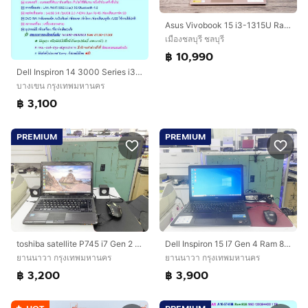
Asus Vivobook 15 i3-1315U Ram8 SSD512 15.6นิ้ว FHD จอใหญ่ภาพคมชัด สเปคดี ทำงานเก่ง เครื่องพร้อมใช้งาน ขายเพียง 10,990.- มีประกันศูนย์
เมืองชลบุรี ชลบุรี
฿ 10,990
Dell Inspiron 14 3000 Series i3-6006U Ram 8GB SSD 240 GB หน้าจอ 14 นิ้ว ราคา 3,100.-บาท จัดส่งฟรีทั่วประเทศ
บางเขน กรุงเทพมหานคร
฿ 3,100
PREMIUM
PREMIUM
toshiba satellite P745 i7 Gen 2 Ram 8 GB ใช้งานได้ดี ราคาถูกใจ
Dell Inspiron 15 I7 Gen 4 Ram 8 GB พร้อมการ์ดจอ จอใหญ่ ราคาถูกใจ
ยานนาวา กรุงเทพมหานคร
ยานนาวา กรุงเทพมหานคร
฿ 3,200
฿ 3,900