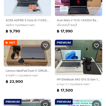
ACER ASPIRE 5 Core i5-1135G7 RAM16.512GB
Acer Nitro V 15 i5-13420H Ram16 RTX2050(4GB) SSD512GB จอ15.6นิ้ว FHD 144Hz เกมมิ่งรุ่นใหม่ ดีไซน์ฝาหลังสุดเท่ มีประกันศูนย์2027 เครื่องพร้อม
จตุจักร กรุงเทพมหานคร
เมืองชลบุรี ชลบุรี
฿ 9,790
฿ 17,990
HOT
PREMIUM
Lenovo IdeaPad Duet 5 12IRU8 รุ่น i7
ลาดพร้าว กรุงเทพมหานคร
HP EliteBook 640 G10 i5 Gen 13 Ram 16 มีประกันศูนย์ สภาพสวย ราคาถูกใจ
฿ 23,900
ยานนาวา กรุงเทพมหานคร
฿ 17,500
PREMIUM
PREMIUM