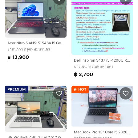
Acer Nitro 5 AN515-546A I5 Gen 9 Ram 16 แบตนาน สภาพสวย ราคาถูกใจ
ยานนาวา กรุงเทพมหานคร
฿ 13,900
Dell Inspiron 5437 i5-4200U Ram 8GB SSD SATA 240 GB หน้าจอ 14 นิ้ว ดูหนังฟังเพลง-เล่นไลน์ ราคา 2,700.-บาท จัดส่งฟรีทั่วประเทศ
บางเขน กรุงเทพมหานคร
฿ 2,700
PREMIUM
HOT
MacBook Pro 13" Core i5 2020 16.512GB
HP ProBook 440 G8 M.2 512 i5 Gen 11 ประกันศูนย์ ราคาถูกใจ