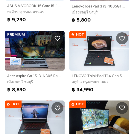
ASUS VIVOBOOK 15 Core i5-1235U RAM8-512GB
Lenovo IdeaPad 3 i3-1005G1 Ram8 SSD256 จอ14.0 FHD สเปคดี บางเบาเหมาะแก่การพกพา ราคา 5,800.-
จตุจักร กรุงเทพมหานคร
เมืองชลบุรี ชลบุรี
฿ 9,290
฿ 5,800
PREMIUM
HOT
LENOVO ThinkPad T14 Gen 5 Core Ultra 7 165U Ram32.1TB
Acer Aspire Go 15 i3-N305 Ram8 SSD512 หน้าจอ15.6 FHD ตัวเครื่องดีไซน์สวยดูทันสมัย สเปคดี ทำงานเก่ง เครื่องพร้อมใช้งาน ขายเพียง 8,890.-
จตุจักร กรุงเทพมหานคร
เมืองชลบุรี ชลบุรี
฿ 34,990
฿ 8,890
HOT
HOT