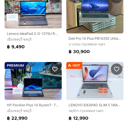
Lenovo IdeaPad 3 i3-1215U Ram16 SSD512 จอ15.6 FHD สเปคดี ทำงานเก่ง มีแป้นตัวเลขแยก ดีไซน์สวยบางเบา เครื่องพร้อมใช้งาน ขายในราคาเพียง 9,490.-
Dell Pro 14 Plus PB14250 Ultra 7-255U SSD512GB RAM16GB DDR5 Win 11Pro คีย์ไฟ สินค้ามือสอง สำหรับงานคำนวน งานประสิทธิภาพสูง งานสำนักงาน ประกั
เมืองชลบุรี ชลบุรี
บางเขน กรุงเทพมหานคร
฿ 9,490
฿ 30,900
PREMIUM
HOT
LENOVO IDEAPAD SLIM 5 16IAH8 Core i5-12450H Ram16GB.512GB
HP Pavilion Plus 14 Ryzen7- 7840U Ram16 SSD1TB จอ14.0 WUXGA สเปคสูง คีย์บอร์ดไฟ ดีไซน์สวย บางเบา มีประกันศูนย์ ขายเพียง 22,990.-
จตุจักร กรุงเทพมหานคร
เมืองชลบุรี ชลบุรี
฿ 12,990
฿ 22,990