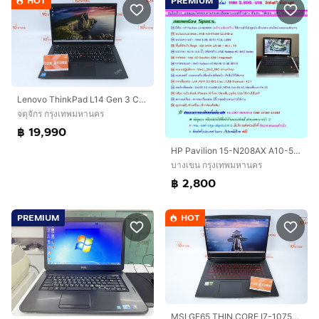
HOT
PREMIUM
Lenovo ThinkPad L14 Gen 3 Core i7-1255U RAM24.1TB
จตุจักร กรุงเทพมหานคร
฿ 19,990
HP Pavilion 15-N208AX A10-5745M Ram 8GB SSD 120GB + HDD 1TB หน้าจอใหญ่ 15.6 นิ้ว (ทัชสกรีน) ราคา 2,800.-บาท จัดส่งฟรีทั่วประเทศ
บางเขน กรุงเทพมหานคร
฿ 2,800
PREMIUM
HOT
MSI GF65 THIN CORE I7-10750H.RTX3060 RAM16.512GB