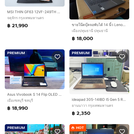
MSI THIN GF63 12VF-249TH Core i5-12450H.RTX4060 RAM16.512GB
จตุจักร กรุงเทพมหานคร
฿ 21,990
ขายโน๊ตบุ๊คจอพับได้ 14 นิ้ว Lenovo IdeaPad 5I 2in1
เมืองปทุมธานี ปทุมธานี
฿ 18,000
PREMIUM
PREMIUM
Asus Vivobook S 14 Flip OLED ทัชกรีนหมุนจอ360องศา Ryzen7-7730U Ram16 SSD512GB จอ14 2.8K OLED 90Hz จอภาพสวยคมชัดมาก ดีไซน์สวยทันสมัย ราคา 18,
ideapad 305-14IBD I5 Gen 5 Ram 8 พอใช้ ไช้งานได้ดี ราคาถูกใจ
เมืองชลบุรี ชลบุรี
ยานนาวา กรุงเทพมหานคร
฿ 18,990
฿ 2,350
PREMIUM
HOT