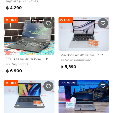
พญาไท กรุงเทพมหานคร
฿ 4,290
HOT
HOT
MacBook Air 2018 Core i5 13" 8.128GB
โน๊ตบุ๊คมือสอง ACER Core i5-1135G7 จอ14” แรม8+NVMe.256+การ์ดจอ Iris
จตุจักร กรุงเทพมหานคร
บางใหญ่ นนทบุรี
฿ 5,590
฿ 6,900
HOT
PREMIUM