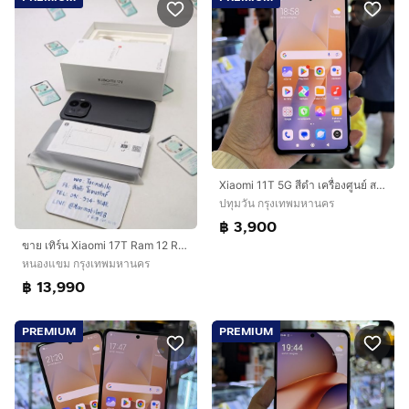
Xiaomi 11T 5G สีดำ เครื่องศูนย์ สภาพสวยมากๆ จอ6.67นิ้ว แรม8รอม256 กล้อง108ล้าน(3ตัว)🥰🥰
ปทุมวัน กรุงเทพมหานคร
฿ 3,900
ขาย เทิร์น Xiaomi 17T Ram 12 Rom 256 ศูนย์ไทย รอบชาร์จ 16 รอบ สภาพใหม่เอี่ยม อุปกรณ์ครบยกกล่อง ประกันยาว ถูกๆ เพียง 13,990 บาท เท่านั้น ครับ
หนองแขม กรุงเทพมหานคร
฿ 13,990
PREMIUM
PREMIUM