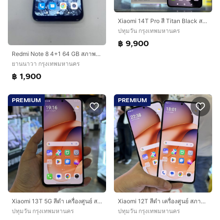
Xiaomi 14T Pro สี Titan Black สภาพสวยมากๆ จอ6.67นิ้ว แรม12รอม512 กล้องLEICA 50ล้าน(3ตัว) ครบยกกล่อง🔥🔥
ปทุมวัน กรุงเทพมหานคร
฿ 9,900
Redmi Note 8 4+1 64 GB สภาพสวย สแกนได้ แบตนาน ใช้งานได้ดี ราคาถูกใจ
ยานนาวา กรุงเทพมหานคร
฿ 1,900
PREMIUM
PREMIUM
Xiaomi 13T 5G สีดำ เครื่องศูนย์ สภาพสวยมากๆ จอ6.67นิ้ว แรม12รอม256 Dimensity8200 กล้อง50ล้าน(3ตัว)🔥🔥
Xiaomi 12T สีดำ เครื่องศูนย์ สภาพสวยมากๆ จอ6.7นิ้ว แรม8รอม256 กล้อง108ล้าน(3ตัว)🔥🔥
ปทุมวัน กรุงเทพมหานคร
ปทุมวัน กรุงเทพมหานคร