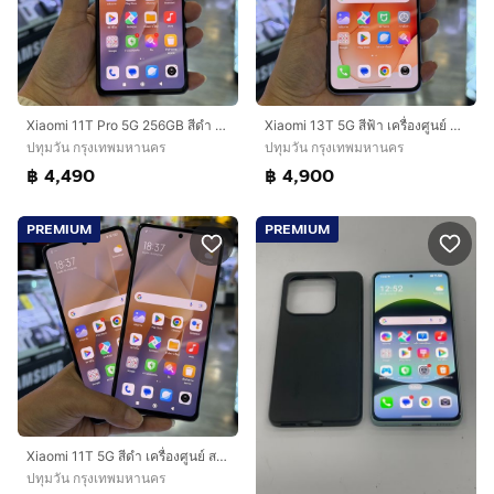
Xiaomi 11T Pro 5G 256GB สีดำ เครื่องศูนย์ สภาพสวยมากๆ จอ6.67นิ้ว แรม8รอม256 Sanp888 กล้อง108ล้าน(3ตัว)🔥🔥
Xiaomi 13T 5G สีฟ้า เครื่องศูนย์ จอ6.67นิ้ว แรม12รอม256 Dimensity8200 กล้อง50ล้าน(3ตัว)🩷🩷
ปทุมวัน กรุงเทพมหานคร
ปทุมวัน กรุงเทพมหานคร
฿ 4,490
฿ 4,900
PREMIUM
PREMIUM
Xiaomi 11T 5G สีดำ เครื่องศูนย์ สภาพสวยมาก จอ6.67นิ้ว แรม8รอม256 กล้อง108ล้าน(3ตัว)🔥🔥
ปทุมวัน กรุงเทพมหานคร