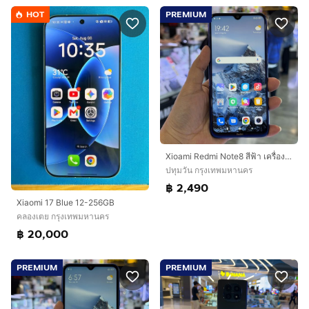
HOT
PREMIUM
Xioami Redmi Note8 สีฟ้า เครื่องศูนย์ สภาพสวยๆ จอ6.3นิ้ว แรม4รอม64 Snap665AIE กล้อง48ล้าน(หลัง4ตัว)🔥🔥
ปทุมวัน กรุงเทพมหานคร
฿ 2,490
Xiaomi 17 Blue 12-256GB
คลองเตย กรุงเทพมหานคร
฿ 20,000
PREMIUM
PREMIUM