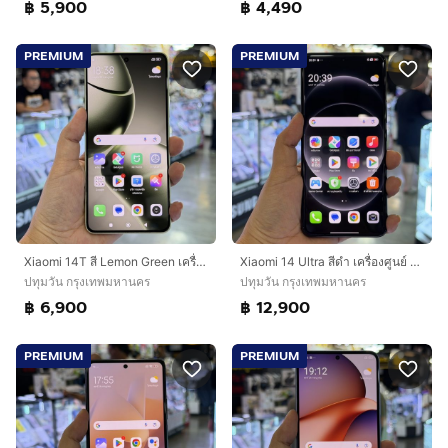
฿ 5,900
฿ 4,490
PREMIUM
PREMIUM
Xiaomi 14T สี Lemon Green เครื่องศูนย์ สภาพสวยมากๆ จอ6.67นิ้ว แรม12รอม256 Dimensity8300 กล้อง50ล้าน(3ตัว)🔥🔥
Xiaomi 14 Ultra สีดำ เครื่องศูนย์ สภาพสวยมาก จอ6.73นิ้ว แรม16รอม512 Snap8 Gen3 กล้องLeica 50ล้าน(4ตัว)🔥🔥
ปทุมวัน กรุงเทพมหานคร
ปทุมวัน กรุงเทพมหานคร
฿ 6,900
฿ 12,900
PREMIUM
PREMIUM