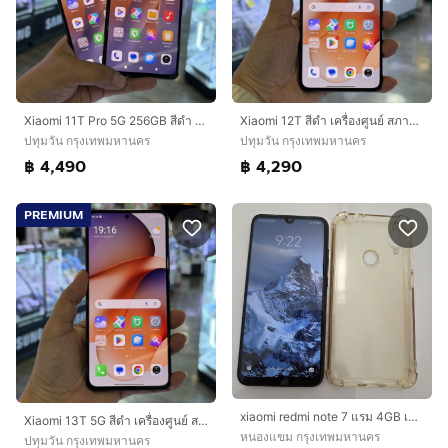
Xiaomi 11T Pro 5G 256GB สีดำ เครื่องศูนย์ สภาพสวยมากๆ จอ6.67นิ้ว แรม8รอม256 Sanp888 กล้อง108ล้าน(3ตัว)🔥🔥
Xiaomi 12T สีดำ เครื่องศูนย์ สภาพสวย จอ6.7นิ้ว แรม8รอม256 กล้อง108ล้าน(3ตัว)🥰🥰
ปทุมวัน กรุงเทพมหานคร
ปทุมวัน กรุงเทพมหานคร
฿ 4,490
฿ 4,290
PREMIUM
xiaomi redmi note 7 แรม 4GB เมม 128GB
Xiaomi 13T 5G สีดำ เครื่องศูนย์ สภาพสวยมากๆ จอ6.67นิ้ว แรม12รอม256 Dimensity8200 กล้อง50ล้าน(3ตัว)🔥🔥
หนองแขม กรุงเทพมหานคร
ปทุมวัน กรุงเทพมหานคร