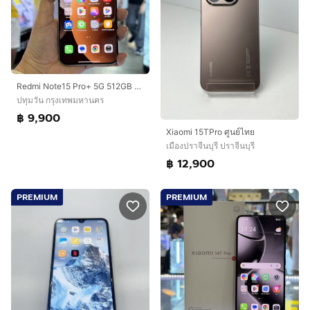
Redmi Note15 Pro+ 5G 512GB สีน้ำตาล(Mocha Brown) เครื่องศูนย์ สภาพสวยมากๆ จอ6.83นิ้ว แรม12รอม512 Snap7s Gen4 กล้อง200ล้าน ประกันศูนย์ยาวๆ🩷🩷
ปทุมวัน กรุงเทพมหานคร
฿ 9,900
Xiaomi 15TPro ศูนย์ไทย
เมืองปราจีนบุรี ปราจีนบุรี
฿ 12,900
PREMIUM
PREMIUM