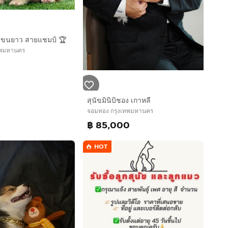
กี้ ขนยาว สายแชมป์ 🏆
ทพมหานคร
สุนัขมินิบิชอง เกาหลี
จอมทอง กรุงเทพมหานคร
฿ 85,000
HOT