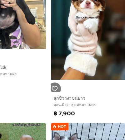
เมีย
เทพมหานคร
ลุกชิวางาขนยาว
ดอนเมือง กรุงเทพมหานคร
฿ 7,900
HOT