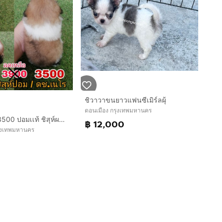
ชิวาวาขนยาวแฟนซีเมิร์ลผุ้
ดอนเมือง กรุงเทพมหานคร
ด่วน เริ่มเเค่ 3500 ปอมเเท้ ชิสุห์ผสมปอม ไซส์เล็ก พร้อมย้าย
฿ 12,000
ุงเทพมหานคร