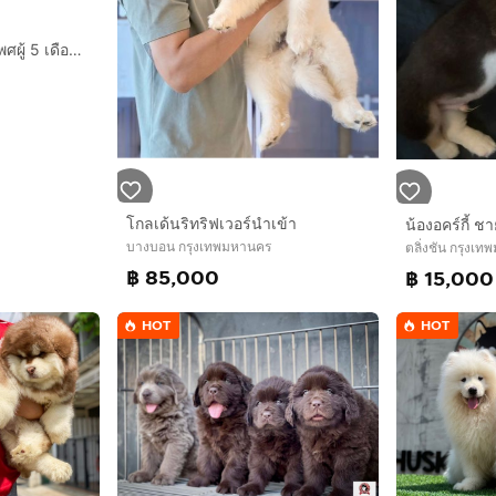
ลูก Tibetan (ทิเบตั้น) เพศผู้ 5 เดือน พร้อมย้ายบ้าน
โกลเด้นริทริฟเวอร์นำเข้า
น้องอคร์กี้ ช
บางบอน กรุงเทพมหานคร
ตลิ่งชัน กรุงเ
฿ 85,000
฿ 15,000
HOT
HOT