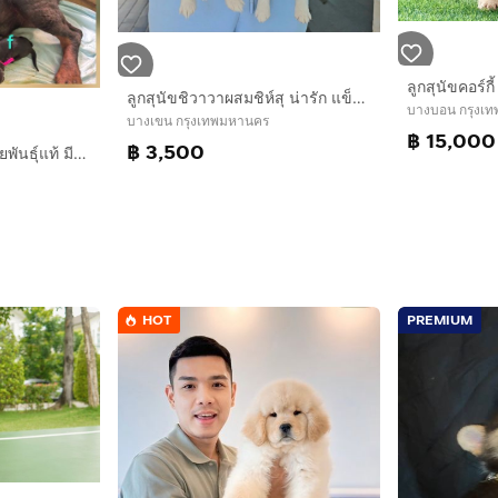
ลูกสุนัขคอร์
ลูกสุนัขชิวาวาผสมชิห์สุ น่ารัก แข็งแรง ปลอดภัย จาก kankarnclub มีบริการจัดส่งทั่วประเทศ(กันย์เจ้าเก่าครับ)
บางบอน กรุงเ
บางเขน กรุงเทพมหานคร
฿ 15,000
฿ 3,500
ลูกสุนัขโดเบอร์แมนสายพันธุ์แท้ มีใบเพ็ดดีกรี จาก kankarnclub มีจัดส่งทั่วประเทศ(กันย์เจ้าเก่าครับ)
HOT
PREMIUM