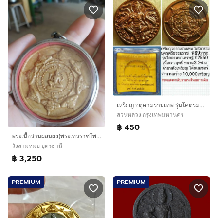
เหรียญ จตุคามรามเทพ รุ่นโคตรมหาเศรษฐี ปี2550 กล่องเดิม
สวนหลวง กรุงเทพมหานคร
฿ 450
พระเนื้อว่านผสมผง(พระเทวราชโพธิสัตว์ท้าวจตุคามรามเทพวัดมหาธาตุ(เนื้อผงว่านอุดมโชคแปดอรหันต์)(รุ่นบูรณะเจดีย์ลาย)(นครศรีธรรมราช))พระมงคล
วังสามหมอ อุดรธานี
฿ 3,250
PREMIUM
PREMIUM