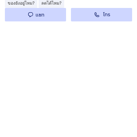
ของยังอยู่ไหม?
ลดได้ไหม?
โทร
แชท