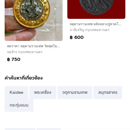
จตุคามรามเทพ หลังหลวงปู่ทวดโคตรเศรษฐี
ภาษีเจริญ กรุงเทพมหานคร
฿ 600
ลดราคา จตุคามรามเทพ วัดพุทไธศวรรย์
จตุจักร กรุงเทพมหานคร
฿ 750
คำค้นหาที่เกี่ยวข้อง
Kaidee
พระเครื่อง
จตุคามรามเทพ
สมุทรสาคร
กระทุ่มแบน