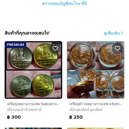
ตรวจสอบบัญชีคนโกง ที่นี่
สินค้าที่คุณอาจจะสนใจ'
ดูเพิ่มเติม
PREMIUM
เหรียญจตุคามรามเทพ รุ่นสองควบสมุทร ศาลหลักเมืองกระบี่ 2550 รับ2เหรียญ
เหรียญท้าวจตุคามรามเทพ หลังพระพิฆเนศ รุ่น กองเงิน กองทอง ปี 2550
เมืองปทุมธานี ปทุมธานี
เมืองอุตรดิตถ์ อุตรดิตถ์
฿ 300
฿ 250