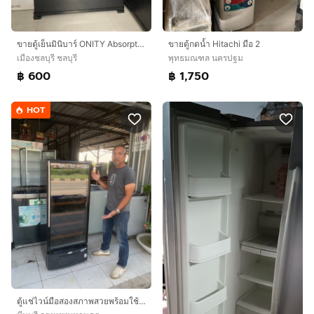
ขายตู้เย็นมินิบาร์ ONITY Absorption Mini Bar 40 ลิตร (รุ่น XC‑40)
ขายตู้กดน้ำ Hitachi มือ 2
เมืองชลบุรี ชลบุรี
พุทธมณฑล นครปฐม
฿ 600
฿ 1,750
HOT
ตู้แช่ไวน์มือสองสภาพสวยพร้อมใช้งานขนาดแปดคิวค่ะ 5990 บาท