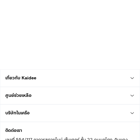
เกี่ยวกับ Kaidee
ศูนย์ช่วยเหลือ
บริษัทในเครือ
ติดต่อเรา
เลขที่ 554/117 อาคารสกายไนน์ เซ็นเตอร์ ชั้น 22 ถนนอโศก-ดินแดง