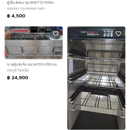
ตู้เย็น Beko รุ่น RNDT371E50v
จอมทอง กรุงเทพมหานคร
฿ 4,500
ขายตู้เเช่แข็ง ขนาด100×250cm.
เสลภูมิ ร้อยเอ็ด
฿ 24,900