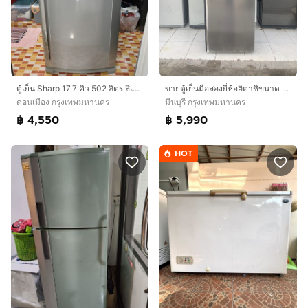
ตู้เย็น Sharp 17.7 คิว 502 ลิตร สีเงิน ความเย็นเจี๊ยบ ช่องแช่ใหญ่สะใจ ใช้งานปกติ สภาพพร้อมใช้ ไม่ต้องซ่อม นัดดูของจริงได้
ขายตู้เย็นมือสองยี่ห้อฮิตาชิขนาด 15 คิวอินวอเตอร์ราคา 5990 บาทสนใจโทรติดต่อสอบถามได้ค่ะ 0991461547 ค่ะ
ดอนเมือง กรุงเทพมหานคร
มีนบุรี กรุงเทพมหานคร
฿ 4,550
฿ 5,990
HOT