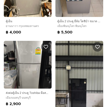
ตู้เย็น
ตู้เย็น 2 ประตู ยี่ห้อ โตชิบ้า ขนาด 6.4 คิวราคา 5,500 บาท
ยานนาวา กรุงเทพมหานคร
เมืองพิษณุโลก พิษณุโลก
฿ 4,000
฿ 5,500
ส่งต่อตู้เย็น 2 ประตู Toshiba มือสอง สภาพดี พร้อมใช้งาน
เมืองนนทบุรี นนทบุรี
฿ 2,900