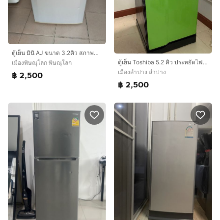
ตู้เย็น มินิ AJ ขนาด 3.2คิว สภาพดี ฿2,500
ตู้เย็น Toshiba 5.2 คิว ประหยัดไฟเบอร์ 5
เมืองพิษณุโลก พิษณุโลก
เมืองลำปาง ลำปาง
฿ 2,500
฿ 2,500