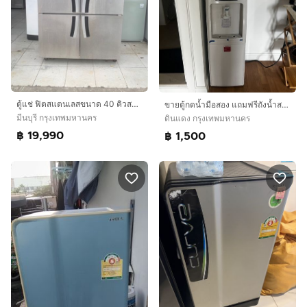
ตู้แช่ ฟิตสแตนเลสขนาด 40 คิวสภาพดีพร้อมใช้งาน 19,990 บาทสนใจโทรติดต่อสอบถามได้เลยค่ะ 0991461547 ค่ะ
ขายตู้กดน้ำมือสอง แถมฟรีถังน้ำสปริงเคิล 2 ถัง ซื้อคูปองเอาถังเปลี่ยนน้ำได้เลย
มีนบุรี กรุงเทพมหานคร
ดินแดง กรุงเทพมหานคร
฿ 19,990
฿ 1,500