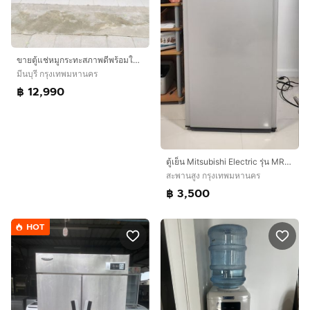
ขายตู้แช่หมูกระทะสภาพดีพร้อมใช้งานสนใจโทรติดต่อสอบถามได้ค่ะ 0991461547 ค่ะ
มีนบุรี กรุงเทพมหานคร
฿ 12,990
​ตู้เย็น Mitsubishi Electric รุ่น MR-FV25N ขนาด 8.2 คิว (231 ลิตร) สภาพดี พร้อมใช้งาน
สะพานสูง กรุงเทพมหานคร
฿ 3,500
HOT