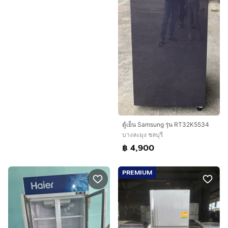
ตู้เย็น Samsung รุ่น RT32K5534
บางละมุง ชลบุรี
฿ 4,900
PREMIUM