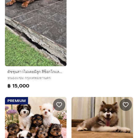
ดัชชุนสาวไม่เคยมีลูก สีช็อกโกแลตแทน ฮีทสามกําลังจะมา ราคา15,000
หนองแขม กรุงเทพมหานคร
฿ 15,000
PREMIUM