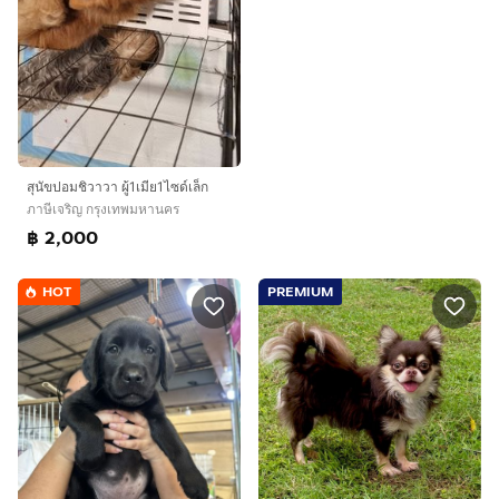
สุนัขปอมชิวาวา ผู้1เมีย1ไซด์เล็ก
ภาษีเจริญ กรุงเทพมหานคร
฿ 2,000
HOT
PREMIUM