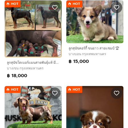
HOT
HOT
ลูกสุนัขคอร์กี้ ขนยาว สายแชมป์ 🏆
บางบอน กรุงเทพมหานคร
฿ 15,000
ลูกสุนัขโดเบอร์แมนสายพันธุ์แท้ มีใบเพ็ดดีกรี จาก kankarnclub มีจัดส่งทั่วประเทศ(กันย์เจ้าเก่าครับ)
บางเขน กรุงเทพมหานคร
฿ 18,000
HOT
HOT