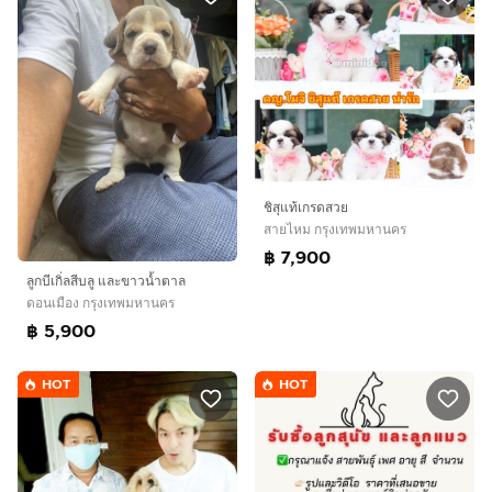
ชิสุแท้เกรดสวย
สายไหม กรุงเทพมหานคร
฿ 7,900
ลูกบีเกิ่ลสีบลู และขาวน้ำตาล
ดอนเมือง กรุงเทพมหานคร
฿ 5,900
HOT
HOT