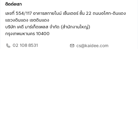
ติดต่อเรา
เลขที่ 554/117 อาคารสกายไนน์ เซ็นเตอร์ ชั้น 22 ถนนอโศก-ดินแดง
แขวงดินแดง เขตดินแดง
บริษัท เคดี มาร์เก็ตเพลส จำกัด (สำนักงานใหญ่)
กรุงเทพมหานคร 10400
02 108 8531
cs@kaidee.com
ติดตามเรา
เพื่อประสบการณ์ใช้งานที่ดีขึ้น
© 2568 บริษัท เคดี มาร์เก็ตเพลส จำกัด