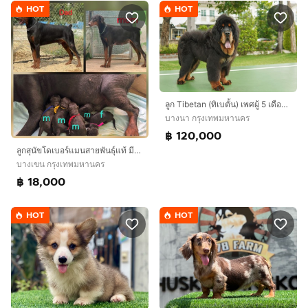
HOT
HOT
ลูก Tibetan (ทิเบตั้น) เพศผู้ 5 เดือน พร้อมย้ายบ้าน
บางนา กรุงเทพมหานคร
฿ 120,000
ลูกสุนัขโดเบอร์แมนสายพันธุ์แท้ มีใบเพ็ดดีกรี จาก kankarnclub มีจัดส่งทั่วประเทศ(กันย์เจ้าเก่าครับ)
บางเขน กรุงเทพมหานคร
฿ 18,000
HOT
HOT