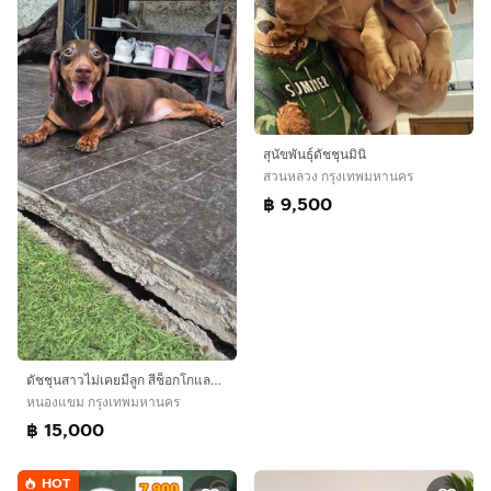
สุนัขพันธุ์ดัชชุนมินิ
สวนหลวง กรุงเทพมหานคร
฿ 9,500
ดัชชุนสาวไม่เคยมีลูก สีช็อกโกแลตแทน ฮีทสามกําลังจะมา ราคา15,000
หนองแขม กรุงเทพมหานคร
฿ 15,000
HOT