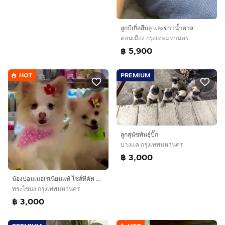
ลูกบีเกิ่ลสีบลู และขาวน้ำตาล
ดอนเมือง กรุงเทพมหานคร
฿ 5,900
HOT
PREMIUM
ลูกสุนัขพันธุ์ปั๊ก
บางแค กรุงเทพมหานคร
฿ 3,000
น้องปอมเมอเรเนี่ยนแท้ ไซส์ทีคัพ ฉีดวัคซีนรวมแล้วน้ิงสุขภาพแข็งแรงดีแล้ว 1 เข็ม
พระโขนง กรุงเทพมหานคร
฿ 3,000