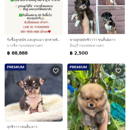
รับซื้อลูกสุนัข และลูกแมว ทุกสายพันธุ์ สำหรับลูกแมว
ขายลูกสุนัขชิวาว่า ขนสั้น&ยาว
บางซื่อ กรุงเทพมหานคร
มีนบุรี กรุงเทพมหานคร
฿ 88,888
฿ 2,500
PREMIUM
PREMIUM
ลุกชิวาวาขนสั้น ยาว