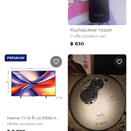
รีโมทโซนี่แท้RMF-TX500P
บางซื่อ กรุงเทพมหานคร
฿ 630
PREMIUM
Hisense TV 55 นิ้ว รุ่น 55E6Q 4K Ultra HD Smart TV Voice Control WIFI Build in Netflix
ตลิ่งชัน กรุงเทพมหานคร