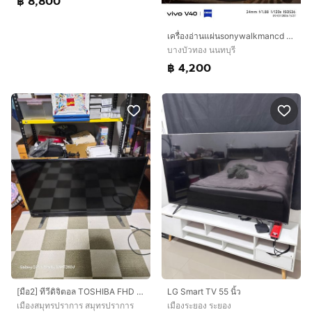
฿ 8,800
เครื่องอ่านแผ่นsonywalkmancd radioสภาพสวยใช้ได้ปกติ
บางบัวทอง นนทบุรี
฿ 4,200
[มือ2] ทีวีดิจิตอล TOSHIBA FHD LED (40นิ้ว) รุ่น 40L3750VT
LG Smart TV 55 นิ้ว
เมืองสมุทรปราการ สมุทรปราการ
เมืองระยอง ระยอง