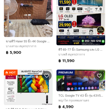
ขายทีวี Haier 55 นิ้ว 4K Google TV รุ่น H55K85FUX
บางเสาธง สมุทรปราการ
ทีวี 65-77 นิ้ว Samsung และ LG ราคาพิเศษ ของใหม่ สภาพสวย พร้อมใช้งาน
฿ 5,900
บางพลี สมุทรปราการ
฿ 11,590
HOT
PREMIUM
TCL Google TV 43 นิ้ว รุ่น 43V5C Smart TV จอใหญ่ ภาพชัด ดู Netflix YouTube ได้
พญาไท กรุงเทพมหานคร
฿ 4,590