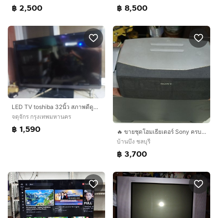
฿ 2,500
฿ 8,500
LED TV toshiba 32นิ้ว สภาพดีดูดิจิตอลทีวีได้เลย ภาพสวยเสียงดี รีโมทครบ เพียง 1590 บาท
จตุจักร กรุงเทพมหานคร
฿ 1,590
🔥 ขายชุดโฮมเธียเตอร์ Sony ครบชุด สภาพดี เสียงใส เบสหนา พร้อมใช้งาน 📦 สิ่งที่ได้รับ:✅ เครื่องขยายเสียงหลัก Sony✅ ลำโพงเซ็นเตอร์ Sony 1 ตัว✅ ตู้ลำโพงหน้า-หลัง ครบเซ็ต✅ ตู้ซั
บ้านบึง ชลบุรี
฿ 3,700