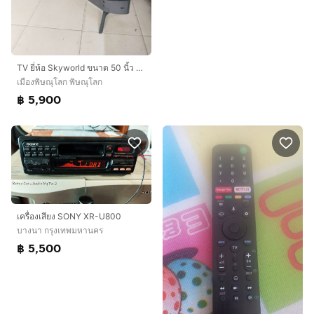
TV ยี่ห้อ Skyworld ขนาด 50 นิ้ว ระบบ สมาท ทีวี
เมืองพิษณุโลก พิษณุโลก
฿ 5,900
เครื่องเสียง SONY XR-U800
บางนา กรุงเทพมหานคร
฿ 5,500