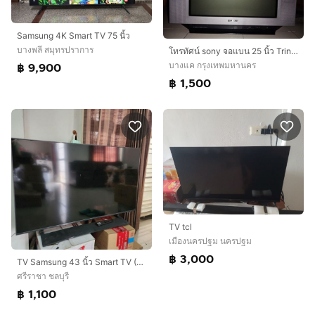
Samsung 4K Smart TV 75 นิ้ว
บางพลี สมุทรปราการ
โทรทัศน์ sony จอแบน 25 นิ้ว Trinitron พร้อมใช้งานทุกฟังชั่นปกติ
฿ 9,900
บางแค กรุงเทพมหานคร
฿ 1,500
TV tcl
เมืองนครปฐม นครปฐม
฿ 3,000
TV Samsung 43 นิ้ว Smart TV (Netflix,YouTubeและอื่นๆ)หน้าจอแตก การทำงานส่วนอื่นใช้ได้ เปิดใช้งานได้ปรกติ ขายตามสภาพ ไม่มีจัดส่ง นัดรับสินค้า กรุณาอ่านก่อนติดต่อมา
ศรีราชา ชลบุรี
฿ 1,100