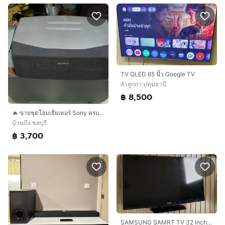
TV QLED 65 นิ้ว Google TV
ลำลูกกา ปทุมธานี
฿ 8,500
🔥 ขายชุดโฮมเธียเตอร์ Sony ครบชุด สภาพดี เสียงใส เบสหนา พร้อมใช้งาน 📦 สิ่งที่ได้รับ:✅ เครื่องขยายเสียงหลัก Sony✅ ลำโพงเซ็นเตอร์ Sony 1 ตัว✅ ตู้ลำโพงหน้า-หลัง ครบเซ็ต✅ ตู้ซั
บ้านบึง ชลบุรี
฿ 3,700
SAMSUNG SAMRT TV 32 inch SMART (UA32T4202AKXXT) BLACK