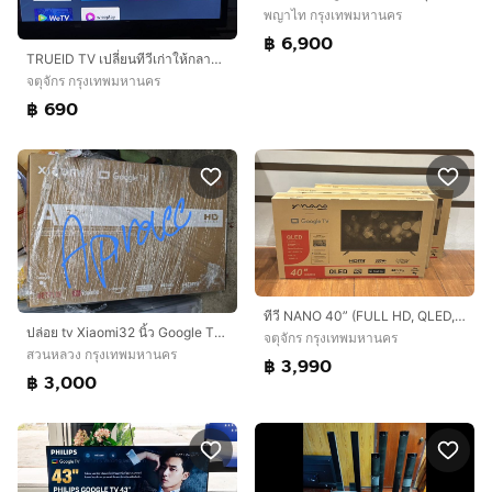
พญาไท กรุงเทพมหานคร
฿ 6,900
TRUEID TV เปลี่ยนทีวีเก่าให้กลายเป็น Smart TV ดูแบตดูกีฬาทุกชนิด ดูดิจิตอลทีวีไม่ต้องมีเสา ขายเพียง 690 บาท
จตุจักร กรุงเทพมหานคร
฿ 690
ทีวี NANO 40” (FULL HD, QLED, GOOGLE TV) ของใหม่
ปล่อย tv Xiaomi32 นิ้ว Google TV สมาร์ท ทีวี ลำโพงคู่ขนาด2×8W ประกัน 1 ปี Dolby Audio™ ราคา 3500 มือหนึ่ง ยังไม่แกะซีล มีประกันศูนย์นัดรับ อ่อนนุช 17 ได้คะ
จตุจักร กรุงเทพมหานคร
สวนหลวง กรุงเทพมหานคร
฿ 3,990
฿ 3,000