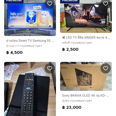
PREMIUM
PREMIUM
💟 LED TV ยี่ห้อ SINGER ขนาด 43 นิ้ว
อ่านก่อน Smart TV Samsung 55 นิ้ว จอโค้ง UA55KU6300KXXT ราคาถูกใจ
หลักสี่ กรุงเทพมหานคร
ยานนาวา กรุงเทพมหานคร
฿ 2,500
฿ 4,500
Sony BRAVIA OLED 4K รุ่น KD-65A8F ขนาด 65 นิ้ว ราคา 23,000 บ.
ทุ่งครุ กรุงเทพมหานคร
฿ 23,000