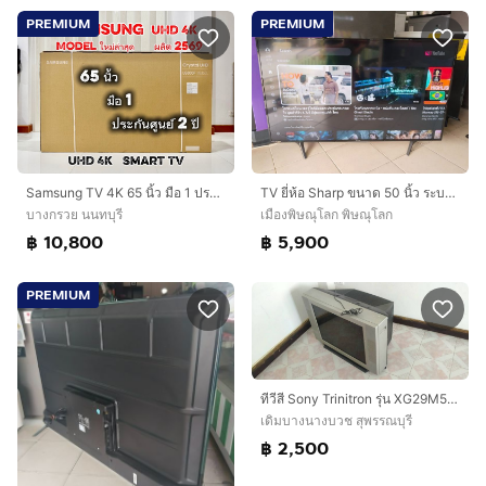
PREMIUM
PREMIUM
Samsung TV 4K 65 นิ้ว มือ 1 ประกันศูนย์ 2 ปี รุ่นใหม่ล่าสุด ผลิตเดือน 5 ปี 2026 CrystalPro 4K
TV ยี่ห้อ Sharp ขนาด 50 นิ้ว ระบบ สมาททีวี ราคา 5,900 บาท
บางกรวย นนทบุรี
เมืองพิษณุโลก พิษณุโลก
฿ 10,800
฿ 5,900
PREMIUM
ทีวีสี Sony Trinitron รุ่น XG29M50 ขนาด 29 นิ้ว (ไม่มีรีโมท) ไม่จัดส่ง
เดิมบางนางบวช สุพรรณบุรี
฿ 2,500