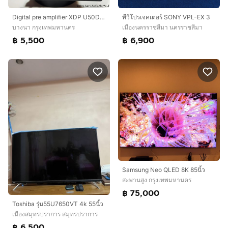
Digital pre amplifier XDP U50D SONY
ทีวีโปรเจคเตอร์ SONY VPL-EX 3
บางนา กรุงเทพมหานคร
เมืองนครราชสีมา นครราชสีมา
฿ 5,500
฿ 6,900
Samsung Neo QLED 8K 85นิ้ว
สะพานสูง กรุงเทพมหานคร
฿ 75,000
Toshiba รุ่น55U7650VT 4k 55นิ้ว
เมืองสมุทรปราการ สมุทรปราการ
฿ 6,500