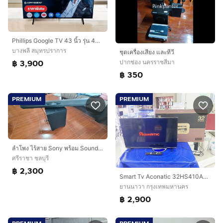
Phillips Google TV 43 นิ้ว รุ่น 43PFT6509/67
บางพลี สมุทรปราการ
ชุดเครื่องเสียง และทีวี
฿ 3,900
ปากช่อง นครราชสีมา
฿ 350
PREMIUM
PREMIUM
ลำโพง ไร้สาย Sony พร้อม Sound bar ซาวด์บาร์ เสียงกระหึ่ม ดูหนัง ฟังเพลง ต่อ บลูทูชได้
ศรีราชา ชลบุรี
฿ 2,300
Smart Tv Aconatic 32HS410AN 32 นิ้ว สภาพเยี่ยม จอสวย ราคาถูกใจ
ยานนาวา กรุงเทพมหานคร
฿ 2,900