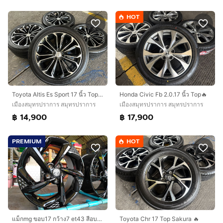
HOT
Toyota Altis Es Sport 17 นิ้ว Top🔥
Honda Civic Fb 2.0.17 นิ้ว Top🔥
เมืองสมุทรปราการ สมุทรปราการ
เมืองสมุทรปราการ สมุทรปราการ
฿ 14,900
฿ 17,900
PREMIUM
HOT
แม็กmg ขอบ17 กว้าง7 et43 สีอบpowder coat ไร้รอยไม่คดไม่ดุ้งไม่แตก ใส่ mg 4 mg5 mg ep mg zs EV อื่นๆ 5 รู 112
Toyota Chr 17 Top Sakura 🔥