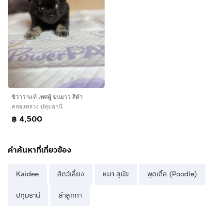
ชิวาวาแท้ เพศผู้ ขนยาว สีดำ
คลองหลวง ปทุมธานี
฿ 4,500
คำค้นหาที่เกี่ยวข้อง
Kaidee
สัตว์เลี้ยง
หมา สุนัข
พุดเดิ้ล (Poodle)
ปทุมธานี
ลำลูกกา