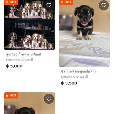
HOT
HOT
ลูกสุนัขบีเกิ้ลแท้ สายเลือดดี
คลองหลวง ปทุมธานี
฿ 5,000
ชีวาวาแท้ เพศผู้ขนสั้น สีดำ
คลองหลวง ปทุมธานี
฿ 3,500
HOT