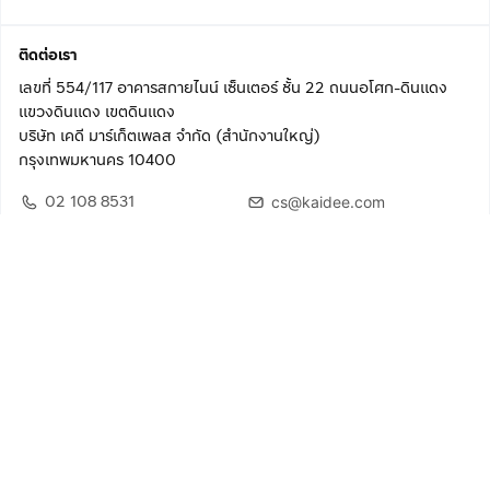
ติดต่อเรา
เลขที่ 554/117 อาคารสกายไนน์ เซ็นเตอร์ ชั้น 22 ถนนอโศก-ดินแดง
แขวงดินแดง เขตดินแดง
บริษัท เคดี มาร์เก็ตเพลส จำกัด (สำนักงานใหญ่)
กรุงเทพมหานคร 10400
02 108 8531
cs@kaidee.com
ติดตามเรา
เพื่อประสบการณ์ใช้งานที่ดีขึ้น
© 2568 บริษัท เคดี มาร์เก็ตเพลส จำกัด