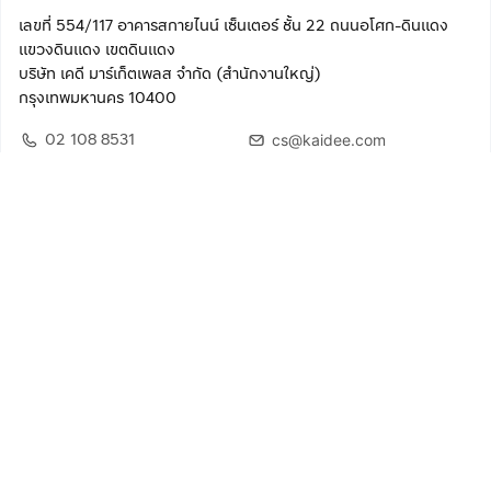
เลขที่ 554/117 อาคารสกายไนน์ เซ็นเตอร์ ชั้น 22 ถนนอโศก-ดินแดง
แขวงดินแดง เขตดินแดง
บริษัท เคดี มาร์เก็ตเพลส จำกัด (สำนักงานใหญ่)
กรุงเทพมหานคร 10400
02 108 8531
cs@kaidee.com
ติดตามเรา
เพื่อประสบการณ์ใช้งานที่ดีขึ้น
© 2568 บริษัท เคดี มาร์เก็ตเพลส จำกัด