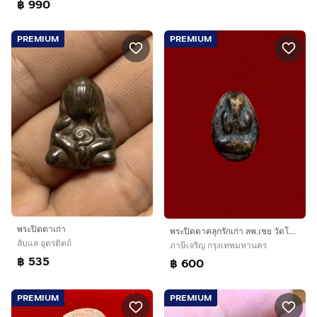
฿ 990
PREMIUM
PREMIUM
พระปิดตาเก่า
พระปิดตาคลุกรักเก่า ลพ.เชย วัดโพธิ์ทอง
ลับแล อุตรดิตถ์
ภาษีเจริญ กรุงเทพมหานคร
฿ 535
฿ 600
PREMIUM
PREMIUM