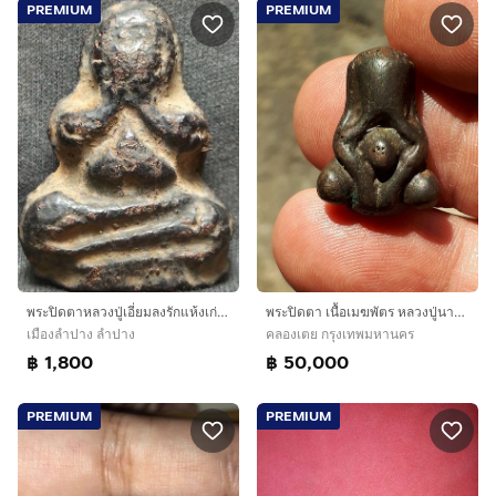
PREMIUM
PREMIUM
พระปิดตาหลวงปู่เอี่ยมลงรักแห้งเก่าเดิมหิ้ง
พระปิดตา เนื้อเมฆพัตร หลวงปู่นาค วัดห้วยจระเข้ จ.นครปฐม พิมพ์สะดือจุ่น สวยงาม คมชัด สภาพสวย เก่า เดิมๆ แท้ หายากมากๆ มีใบประกาศนียบัตรรับรอง
เมืองลำปาง ลำปาง
คลองเตย กรุงเทพมหานคร
฿ 1,800
฿ 50,000
PREMIUM
PREMIUM