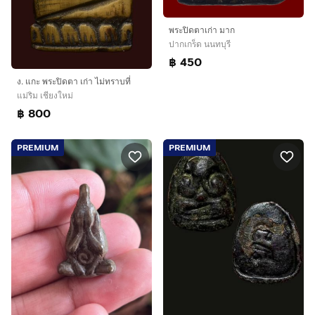
พระปิดตาเก่า มาก
ปากเกร็ด นนทบุรี
฿ 450
ง. แกะ พระปิดตา เก่า ไม่ทราบที่
แม่ริม เชียงใหม่
฿ 800
PREMIUM
PREMIUM