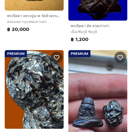
พระปิดตา หลวงปู่นาค วัดห้วยจระเข้ พิมพ์พุงป่อง เนื้อทองผสม มีอักขระยันต์ข้างองค์พระ คมชัด สภาพใช้ เก่า เดิมๆ แท้ หายากมากๆ พระปิดตาหล
คลองเตย กรุงเทพมหานคร
พระปิดตา มัด ลวดเก่าเก่า
฿ 20,000
เมืองชัยภูมิ ชัยภูมิ
฿ 1,200
PREMIUM
PREMIUM