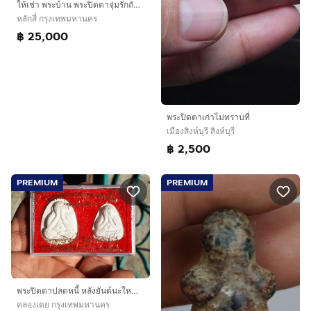
ให้เช่า พระบ้าน พระปิดตาจุ่มรักถักเชือกเก่า หลวงปู่เอี่ยม วัดสะพานสูง จ.นนทบุรี พิมพ์ตะพาบ เก่าถึงยุค
หลักสี่ กรุงเทพมหานคร
฿ 25,000
พระปิดตาเก่าไม่ทราบที่
เมืองสิงห์บุรี สิงห์บุรี
฿ 2,500
PREMIUM
PREMIUM
พระปิดตาปลดหนี้ หลังยันต์นะใหญ่ หลวงปู่โต๊ะ วัดประดู่ฉิมพลี รุ่นเพชรรุ่งโรจน์ ปี 2535 เก่า แท้ หาบาก พร้อมกล่องชุดกรรมการเดิมๆ ชุดพระปิดตาหล
คลองเตย กรุงเทพมหานคร