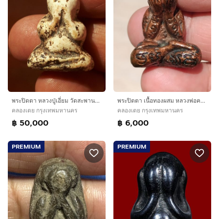
พระปิดตา หลวงปู่เอี่ยม วัดสะพานสูง เนื้อผงจุ่มรัก พิมพ์ชลูด เนื้อมัน สวย สมบูรณ์ เก่า แท้ หายาก
พระปิตตา เนื้อทองผสม หลวงพ่อครน วัดบางแซะ ผิวสองสี สวยมาก เก่า แท้ แปลก หายาก พระปิดตาใหญ่ประมาณ โคนนิ้วชี้ เป็นเนื้อทองผสม ทองคำ เงิน นาก แ
คลองเตย กรุงเทพมหานคร
คลองเตย กรุงเทพมหานคร
฿ 50,000
฿ 6,000
PREMIUM
PREMIUM