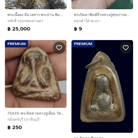
พระเนื้อผง มีมวลสาร พระบ้าน พิมพ์หายาก พระปิดตาหลวงพ่อแก้ว วัดเครือวัลย์ พิมพ์ปั้นลอยองค์ เก่า
พระปิดตาพิมพ์จิ๋วหลวงปู่ศุขปากคลองมะขามเก่าถึงยุค
หลักสี่ กรุงเทพมหานคร
ดอกคำใต้ พะเยา
฿ 25,000
฿ 9
PREMIUM
PREMIUM
75435-พระปิดตาหลวงปู่เอี่ยม วัดสะพานสูง หลังแบบ เนื้อผงคลุกรักเก่า
กบินทร์บุรี ปราจีนบุรี
฿ 250