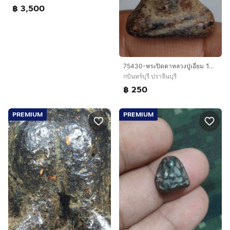
฿ 3,500
75430-พระปิดตาหลวงปู่เอี่ยม วัดสะพานสูงเนื้อผงคลุกรักเก่า
กบินทร์บุรี ปราจีนบุรี
฿ 250
PREMIUM
PREMIUM