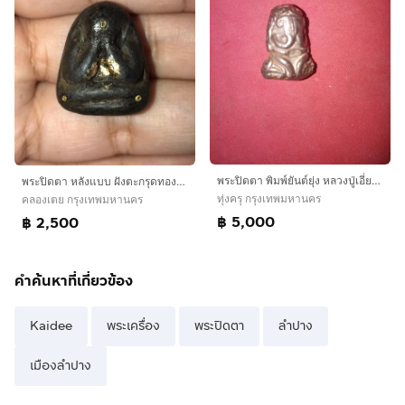
พระปิดตา พิมพ์ยันต์ยุ่ง หลวงปู่เอี่ยม วัดหนัง ปี2460 เนื้อสำริดเงิน พิมพ์เล็ก สวยงาม คมชัด สภาพสวย เหี่่ยวย่น พรุ่นเก่า เดิมๆ แท้ หายากมากๆ
พระปิดตา หลังแบบ ฝังตะกรุดทองคำแท้ 3 ดอก เนื้อว่านผสมผง ผิวเนียน ละเอียด แห้ง เหี่ยว มีน้ำหนัก เก่า แท้ แปลก หายาก ไม่รู้ที่
ทุ่งครุ กรุงเทพมหานคร
คลองเตย กรุงเทพมหานคร
฿ 5,000
฿ 2,500
คำค้นหาที่เกี่ยวข้อง
Kaidee
พระเครื่อง
พระปิดตา
ลำปาง
เมืองลำปาง