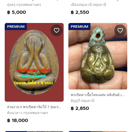
ทุ่งครุ กรุงเทพมหานคร
เมืองปทุมธานี ปทุมธานี
฿ 5,000
฿ 2,550
PREMIUM
PREMIUM
พระปิดตาเนื้อโลหะผสม หลังยันต์ เก่าไม่ทราบที่
ธัญบุรี ปทุมธานี
สวยงาม🔆พระปิดตาจัมโบ้ 1 รุ่นแรก หลวงปู่โต๊ะ วัดประดู่ฉิมพลี ปี 2520 เก่า
฿ 2,850
คันนายาว กรุงเทพมหานคร
฿ 18,000