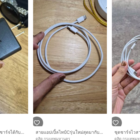
ชุดชาจไว45วัต ไทป์C ชาร์จได้กับแอนอรอยทุกยี่ห้อ มาตรฐาน
สายแอปเปิ้ลไทป์Cรุ่นใหม่สุดมากับไอโฟน17 ขายแค่490ลดจาก790
ดุสิต กรุงเทพมหานคร
ดุสิต กรุงเทพม