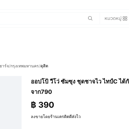
หมวดหมู่
ชาร์จ
/
กรุงเทพมหานคร
/
ดุสิต
ออปโป้ วีโว่ ซัมซุง ชุดชาจไว ไทป์C ได
จาก790
฿
390
ลงขายโดย
ร้านเครดิตดีส่งไว