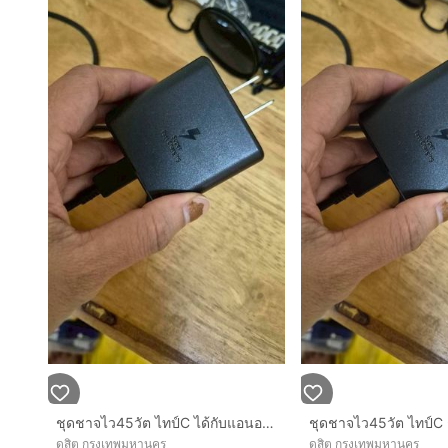
ชุดชาจไว45วัต ไทป์C ได้กับแอนอรอยทุกยี่ห้อ มาตรฐาน ลดจาก790
ดุสิต กรุงเทพมหานคร
ดุสิต กรุงเทพมหานคร