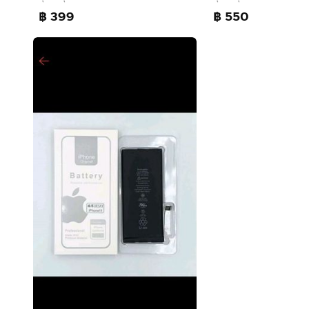
฿ 399
฿ 550