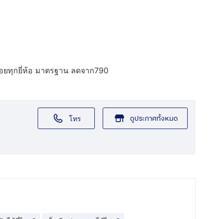
อรอยทุกยี่ห้อ มาตรฐาน ลดจาก790
ดูประกาศทั้งหมด
โทร