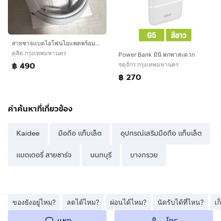
สายชาจแบตไอโฟนไอแพดพร้อมใช้ แท้จากศูนย์ ลดจาก890
ดุสิต กรุงเทพมหานคร
Power Bank มินิ พกพาสะดวก
฿ 490
จตุจักร กรุงเทพมหานคร
฿ 270
คำค้นหาที่เกี่ยวข้อง
Kaidee
มือถือ แท็บเล็ต
อุปกรณ์เสริมมือถือ แท็บเล็ต
แบตเตอรี่ สายชาร์จ
นนทบุรี
บางกรวย
ของยังอยู่ไหม?
ลดได้ไหม?
ผ่อนได้ไหม?
นัดรับได้ที่ไหน?
เ
โทร
แชท