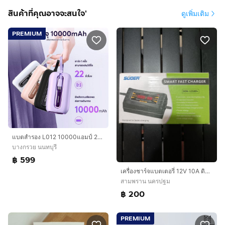
สินค้าที่คุณอาจจะสนใจ'
ดูเพิ่มเติม
PREMIUM
แบตสำรอง L012 10000แอมป์ 22.5w ชาร์จเร็วมีสายไทซี+ไอโฟน มี ม.อ.ก 2079-2560 พกพามินิ ร้านคละสีให้
บางกรวย นนทบุรี
฿ 599
เครื่องชาร์จแบตเตอรี่ 12V 10A ดิจิตอล SUOER SON-1210D+ ชาร์จเต็มตัดอัตโนมัติ
สามพราน นครปฐม
฿ 200
PREMIUM