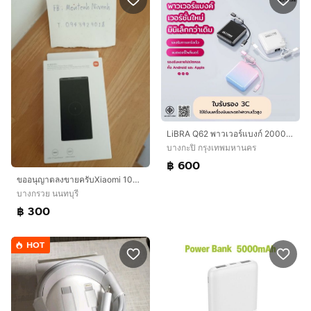
LiBRA Q62 พาวเวอร์แบงก์ 20000mAh Fast Charge 66W เพาเวอร์แบงค์ชาร์จเร็ว มินิขนาดเล็ก พกพาง่าย อึด
บางกะปิ กรุงเทพมหานคร
฿ 600
ขออนุญาตลงขายครับ ​Xiaomi 10W Power Bank 10,000 มือ 1 ยังไม่เปิดใช้งาน ​ชาร์จไร้สาย 10W ​
บางกรวย นนทบุรี
฿ 300
HOT