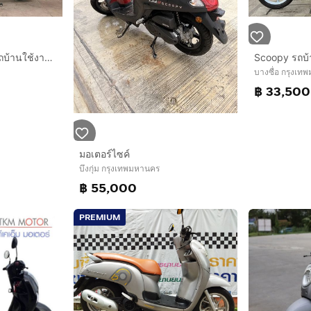
Scoopy i สี ดำ ปี 61 รถบ้านใช้งานเองกุญแจแท้2ดอก
Scoopy รถบ้
บางซื่อ กรุงเ
฿ 33,500
มอเตอร์ไซค์
บึงกุ่ม กรุงเทพมหานคร
฿ 55,000
PREMIUM