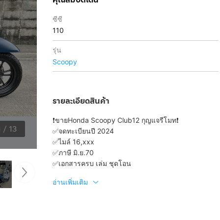
ซีซี
110
รุ่น
Scoopy
รายละเอียดสินค้า
❗️ขายHonda Scoopy Club12 กุญแจรีโมท❗️
1
/
13
✅จดทะเบียนปี 2024
✅ไมล์ 16,xxx
✅ภาษี มิ.ย.70
✅เอกสารครบ เล่ม ชุดโอน
อ่านเพิ่มเติม