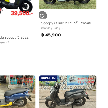
Scoopy i Club12 งามกริ๊ป สภาพนางฟ้า รถปี67(2024) ฟรีดาวน์ ออกรถ 0 บาท ไม่ค้ำ ผ่อนสบายๆ จร้า
เมืองลำพูน ลำพูน
฿ 45,900
da scoopy ปี 2022
ปทุมธานี
0
PREMIUM