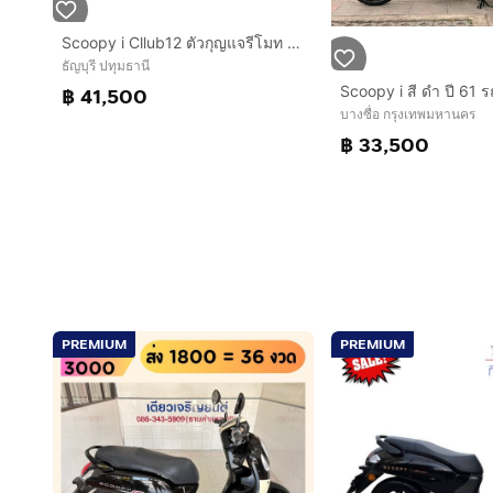
Scoopy i Cllub12 ตัวกุญแจรีโมท ปี 2022เลขไมล์เพียง 2400 กิโล￼เท่านั้น
ธัญบุรี ปทุมธานี
฿ 41,500
บางซื่อ กรุงเทพมหานคร
฿ 33,500
PREMIUM
PREMIUM