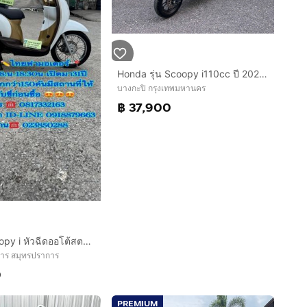
Honda รุ่น Scoopy i110cc ปี 2022สตาร์ทมือ
บางกะปิ กรุงเทพมหานคร
฿ 37,900
HONDA Scoopy i หัวฉีดออโต้สตาร์ทมือเครื่องดีสีสวยต้องมาดูของจริงมีสถานที่ให้ทดลองขับขี่ก่อนซื้อ
การ สมุทรปราการ
0
PREMIUM