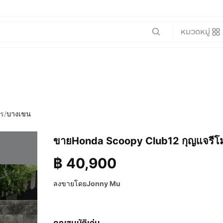
หมวดหมู่
คร
/
บางเขน
ขายHonda Scoopy Club12 กุญแจรีโมท
฿
40,900
ลงขายโดย
Jonny Mu
คุณสมบัติเด่น