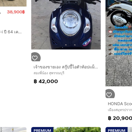
🛵ยังไงก็ขาย SCOOPY-i ปี 64 เครื่องดี สีสวย สตาร์ทมือ กุญแจรีโมท เล่มชุดโอนครบ+เปลี่ยนถ่ายน้ำมันเครื่องฟรี ส่งฟรี30 ก.ม
เจ้าของขายเอง สกู๊ปปี้ไอตัวท้อปแม็ค12ไม่มีชนหนักไม่มีจมน้ำ
สองพี่น้อง สุพรรณบุรี
฿ 42,000
เมืองสมุทรปรา
฿ 20,90
PREMIUM
PREMIUM