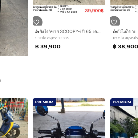
🛵ยังไงก็ขาย SCOOPY-i ปี 65 เครื่องดี สีสวย สตาร์ทมือ กุญแจรีโมท เล่มชุดโอนครบ+เปลี่ยนถ่ายน้ำมันเครื่องฟรี ส่งฟรี 30 กม.
บางบ่อ สมุทรปราการ
บางบ่อ สมุทรป
฿ 39,900
฿ 38,90
ร
PREMIUM
PREMIUM