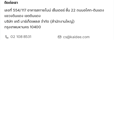
ติดต่อเรา
เลขที่ 554/117 อาคารสกายไนน์ เซ็นเตอร์ ชั้น 22 ถนนอโศก-ดินแดง
แขวงดินแดง เขตดินแดง
บริษัท เคดี มาร์เก็ตเพลส จำกัด (สำนักงานใหญ่)
กรุงเทพมหานคร 10400
02 108 8531
cs@kaidee.com
ติดตามเรา
เพื่อประสบการณ์ใช้งานที่ดีขึ้น
© 2568 บริษัท เคดี มาร์เก็ตเพลส จำกัด