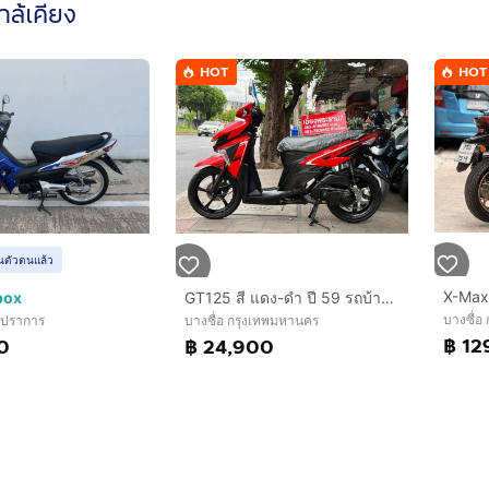
ใกล้เคียง
HOT
HOT
ยันตัวตนแล้ว
box
GT125 สี แดง-ดำ ปี 59 รถบ้านมือเดียวซื้อสด￼
บางซื่อ
รปราการ
บางซื่อ กรุงเทพมหานคร
฿ 12
0
฿ 24,900