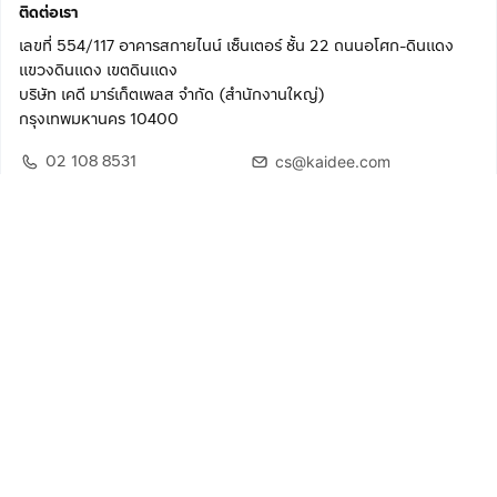
ติดต่อเรา
เลขที่ 554/117 อาคารสกายไนน์ เซ็นเตอร์ ชั้น 22 ถนนอโศก-ดินแดง
แขวงดินแดง เขตดินแดง
บริษัท เคดี มาร์เก็ตเพลส จำกัด (สำนักงานใหญ่)
กรุงเทพมหานคร 10400
02 108 8531
cs@kaidee.com
ติดตามเรา
เพื่อประสบการณ์ใช้งานที่ดีขึ้น
© 2568 บริษัท เคดี มาร์เก็ตเพลส จำกัด