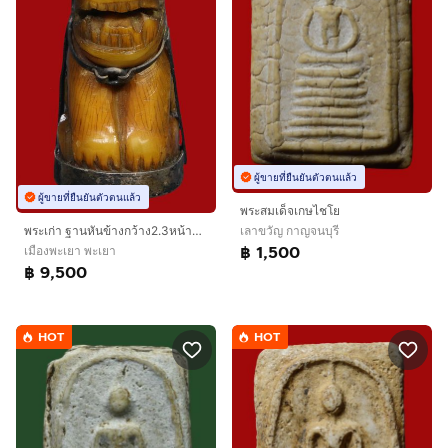
ผู้ขายที่ยืนยันตัวตนแล้ว
ผู้ขายที่ยืนยันตัวตนแล้ว
พระสมเด็จเกษไชโย
เลาขวัญ กาญจนบุรี
พระเก่า ฐานหันข้างกว้าง2.3หน้าตรงกว้าง1.7สูง3.5ซม BB 589
฿ 1,500
เมืองพะเยา พะเยา
฿ 9,500
HOT
HOT