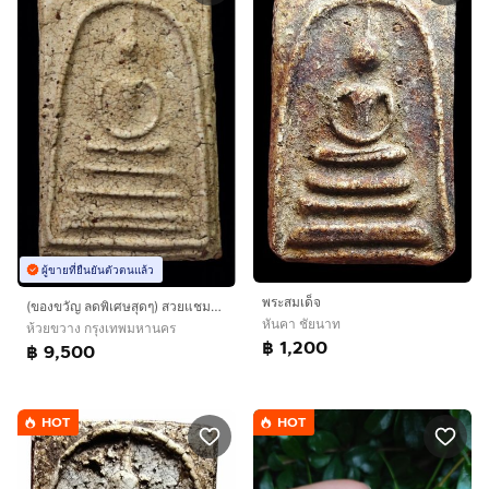
ผู้ขายที่ยืนยันตัวตนแล้ว
พระสมเด็จ
(ของขวัญ ลดพิเศษสุดๆ) สวยแชมป์ พระสมเด็จวัดระฆังพิมพ์เส้นด้าย (สวยแท้ ราคาจับต้องได้)
หันคา ชัยนาท
ห้วยขวาง กรุงเทพมหานคร
฿ 1,200
฿ 9,500
HOT
HOT