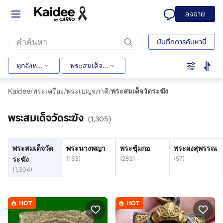
ลงขาย
บันทึกการค้นหานี้
ทุกจังหวัด
พระสมเด็จวัดระฆัง
Kaidee
/
พระเครื่อง
/
พระเบญจภาคี
/
พระสมเด็จวัดระฆัง
พระสมเด็จวัดระฆัง
(1,305)
พระสมเด็จวัด
พระนางพญา
พระซุ้มกอ
พระผงสุพรรณ
ระฆัง
(
163
)
(
283
)
(
57
)
(
1,304
)
HOT
HOT