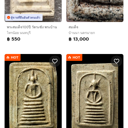
ผู้ขายที่ยืนยันตัวตนแล้ว
พระสมเด็จ100ปี วัดระฆัง พระบ้าน
สมเด็จ
ไทรน้อย นนทบุรี
บ้านนา นครนายก
฿ 550
฿ 13,000
HOT
HOT