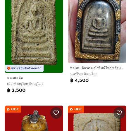
พระสมเด็จวัดระฆังพิมพ์ใหญ่พร้อมสร้อยตะกรุด
ผู้ขายที่ยืนยันตัวตนแล้ว
นครไทย พิษณุโลก
พระสมเด็จ
฿ 4,500
เมืองพิษณุโลก พิษณุโลก
฿ 2,500
HOT
HOT