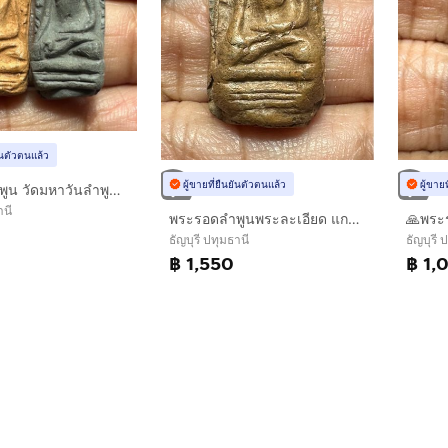
ยันตัวตนแล้ว
ผู้ขายที่ยืนยันตัวตนแล้ว
ผู้ขาย
พระรอดลำพูน วัดมหาวันลำพูน 2 อวค์ พิธีมหาพุทธาภิเษก
านี
พระรอดลำพูนพระละเอียด แกร่ง มีหน้าตา
ธัญบุรี ปทุมธานี
ธัญบุรี 
฿ 1,550
฿ 1,