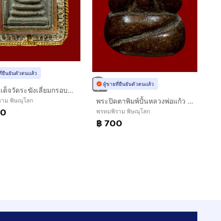
ที่ยืนยันตัวตนแล้ว
ผู้ขายที่ยืนยันตัวตนแล้ว
พระสมเด็จวัดระฆังเลี่ยมกรอบสวยมาก
พระปิดตาพิมพ์ปั้นหลวงพ่อแก้ว วัดปากทะเล
ราม พิษณุโลก
00
พรหมพิราม พิษณุโลก
฿ 700