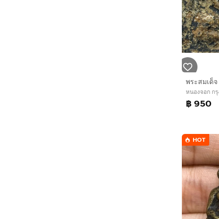
หนองจอก กร
฿ 950
HOT