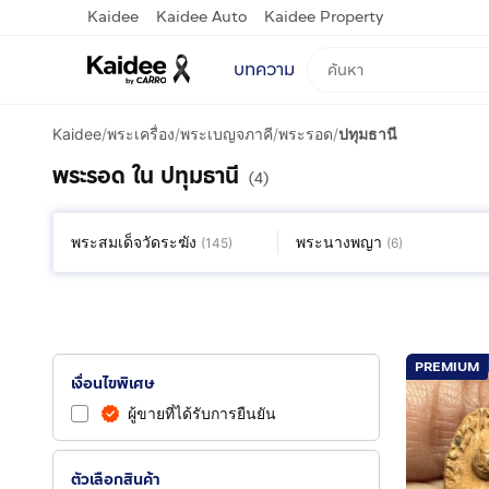
Kaidee
Kaidee Auto
Kaidee Property
บทความ
Kaidee
/
พระเครื่อง
/
พระเบญจภาคี
/
พระรอด
/
ปทุมธานี
พระรอด ใน ปทุมธานี
(4)
พระสมเด็จวัดระฆัง
พระนางพญา
(
145
)
(
6
)
PREMIUM
เงื่อนไขพิเศษ
ผู้ขายที่ได้รับการยืนยัน
ตัวเลือกสินค้า