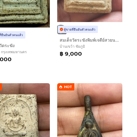
ผู้ขายที่ยืนยันตัวตนแล้ว
ที่ยืนยันตัวตนแล้ว
สมเด็จวัดระฆังพิมพ์เจดีย์สวยนมเริ่มมีมวลสารเก่าๆ
วัดระฆัง
บ้านเขว้า ชัยภูมิ
ิ กรุงเทพมหานคร
฿ 9,000
,000
HOT