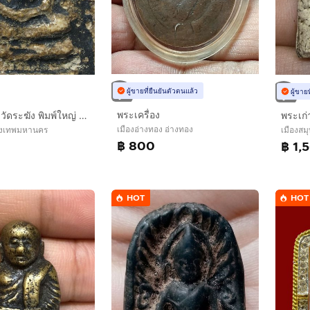
ผู้ขายที่ยืนยันตัวตนแล้ว
ผู้ขาย
พระเครื่อง
พระสมเด็จ วัดระฆัง พิมพ์ใหญ่ ผุๆ
พระเก่
เมืองอ่างทอง อ่างทอง
ุงเทพมหานคร
เมืองสม
฿ 800
฿ 1,
HOT
HOT