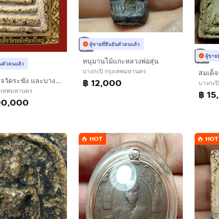
ผู้ขายที่ยืนยันตัวตนแล้ว
ผู้ขาย
หนุมานไม้แกะหลวงพ่อสุ่น
ยันตัวตนแล้ว
บางกะปิ กรุงเทพมหานคร
สมเด็จ
✅พระสมเด็จวัดระฆัง และบางขุนพรหม AA896990
฿ 12,000
บางกะป
ุงเทพมหานคร
฿ 15
00,000
HOT
HOT