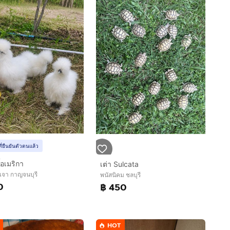
ที่ยืนยันตัวตนแล้ว
ี้อเมริกา
เต่า Sulcata
เจา กาญจนบุรี
พนัสนิคม ชลบุรี
0
฿ 450
HOT