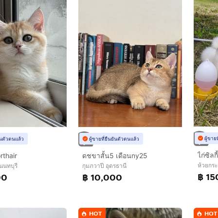
ผู้ขาย
ยันตัวตนแล้ว
ผู้ขายที่ยืนยันตัวตนแล้ว
ไก่ซิลก
rthair
ดชขาสั้น5 เดือนny25
ห้วยกระ
นนทบุรี
กุมภวาปี อุดรธานี
฿ 15
00
฿ 10,000
HOT
HOT