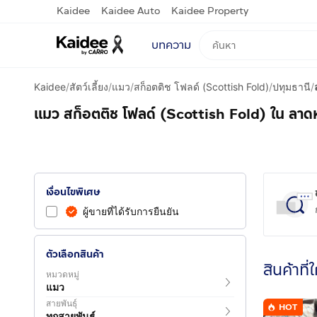
Kaidee
Kaidee Auto
Kaidee Property
บทความ
Kaidee
/
สัตว์เลี้ยง
/
แมว
/
สก็อตติช โฟลด์ (Scottish Fold)
/
ปทุมธานี
/
แมว สก็อตติช โฟลด์ (Scottish Fold) ใน ลาดห
เงื่อนไขพิเศษ
ผู้ขายที่ได้รับการยืนยัน
ตัวเลือกสินค้า
สินค้าที่
หมวดหมู่
แมว
สายพันธุ์
HOT
ทุกสายพันธุ์