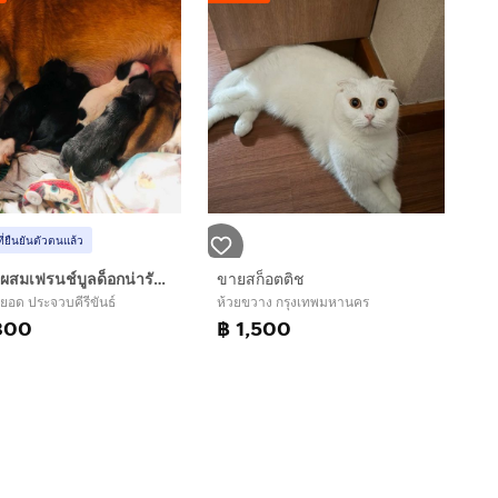
ที่ยืนยันตัวตนแล้ว
ชิวาวาผสมเฟรนช์บูลด็อกน่ารักๆอายุ1เดือน
ขายสก็อตติช
ยอด ประจวบคีรีขันธ์
ห้วยขวาง กรุงเทพมหานคร
800
฿ 1,500