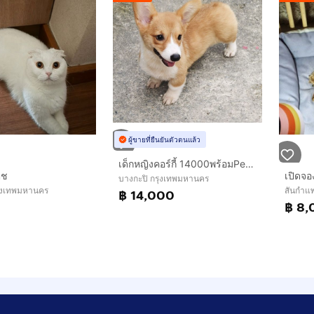
ผู้ขายที่ยืนยันตัวตนแล้ว
เด็กหญิงคอร์กี้ 14000พร้อมPedigree
ิช
บางกะปิ กรุงเทพมหานคร
รุงเทพมหานคร
สันกำแพ
฿ 14,000
฿ 8,