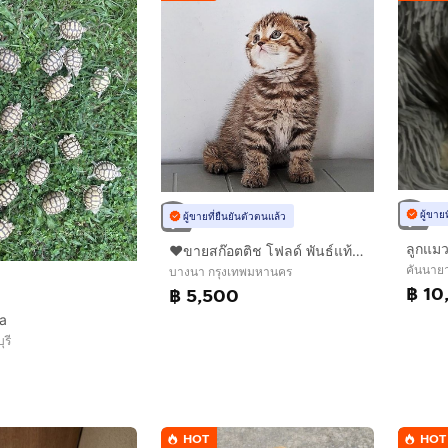
ผู้ขาย
ผู้ขายที่ยืนยันตัวตนแล้ว
ลูกแมว
❤️ขายสก๊อตติช โฟลด์ พันธ์แท้ 100%
คันนาย
บางนา กรุงเทพมหานคร
฿ 10
฿ 5,500
ta
ุรี
HOT
HOT