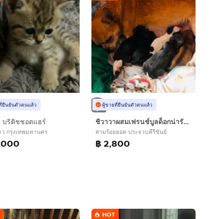
ที่ยืนยันตัวตนแล้ว
ผู้ขายที่ยืนยันตัวตนแล้ว
 บริติชชอตแฮร์
ชิวาวาผสมเฟรนช์บูลด็อกน่ารักๆอายุ1เดือน
าว กรุงเทพมหานคร
สามร้อยยอด ประจวบคีรีขันธ์
,000
฿ 2,800
HOT