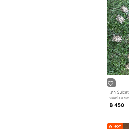
เต่า Sulca
พนัสนิคม ชลบ
฿ 450
HOT