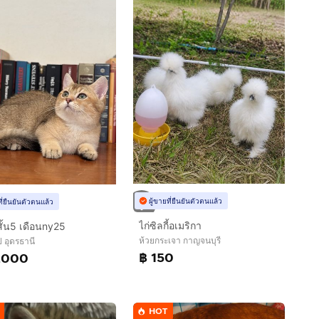
ผู้ขายที่ยืนยันตัวตนแล้ว
ที่ยืนยันตัวตนแล้ว
ไก่ซิลกี้อเมริกา
ั้น5 เดือนny25
ห้วยกระเจา กาญจนบุรี
ี อุดรธานี
฿ 150
,000
HOT