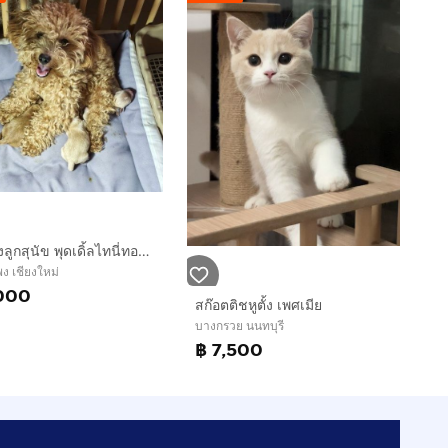
เปิดจองลูกสุนัข พุดเดิ้ลไทนี่ทอยแท้
ง เชียงใหม่
000
สก๊อตติชหูตั้ง เพศเมีย
บางกรวย นนทบุรี
฿ 7,500