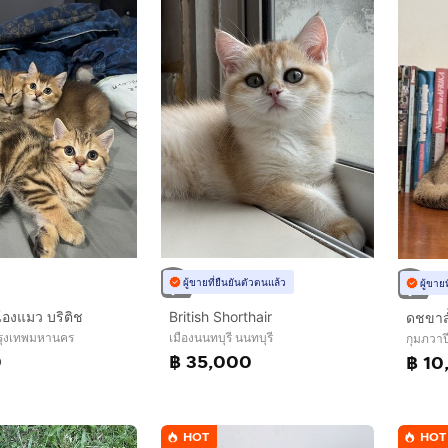
ผู้ขายที่ยืนยันตัวตนแล้ว
ผู้ขาย
้องแมว บริติช
British Shorthair
ดชขาส
รุงเทพมหานคร
เมืองนนทบุรี นนทบุรี
กุมภวาป
0
฿ 35,000
฿ 10
HOT
HOT