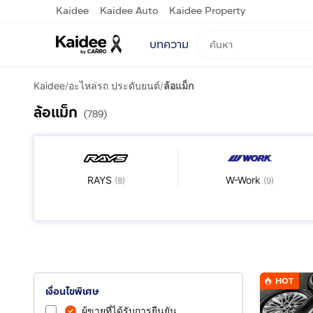
Kaidee
Kaidee Auto
Kaidee Property
บทความ
Kaidee
/
อะไหล่รถ ประดับยนต์
/
ล้อแม็ก
ล้อแม็ก
(789)
RAYS
W-Work
(
8
)
(
9
)
BC Forged
HRE
(
1
)
(
1
)
HOT
เงื่อนไขพิเศษ
ผู้ขายที่ได้รับการยืนยัน