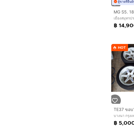
ผู้ขายที่ยืน
MG S5. 18
เมืองสมุทรป
฿ 14,9
HOT
TE37 ขอบ1
บางนา กรุง
฿ 5,00