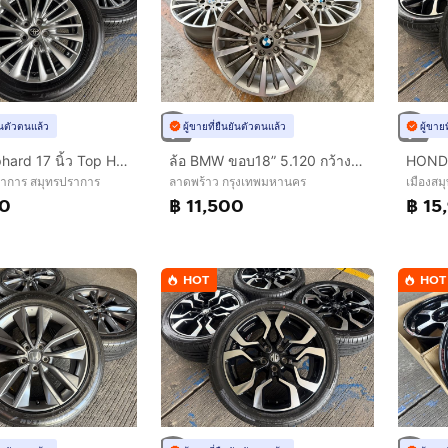
ยันตัวตนแล้ว
ผู้ขายที่ยืนยันตัวตนแล้ว
ผู้ขาย
Toyota Alphard 17 นิ้ว Top Hybrid🔥
ล้อ BMW ขอบ18” 5.120 กว้าง8“อ๊อฟ34
ราการ สมุทรปราการ
ลาดพร้าว กรุงเทพมหานคร
เมืองสม
00
฿ 11,500
฿ 15
HOT
HOT