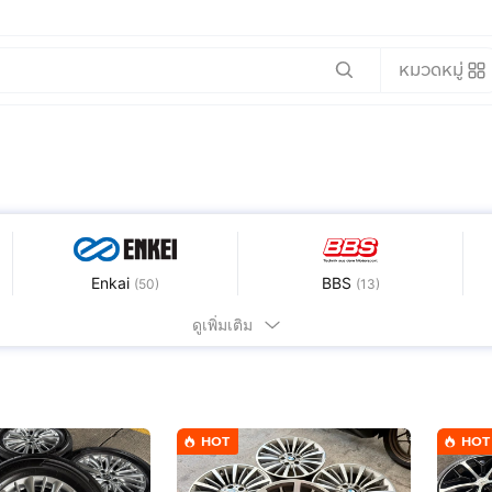
หมวดหมู่
Enkai
BBS
(
50
)
(
13
)
ดูเพิ่มเติม
อื่นๆ
(
376
)
HOT
HOT