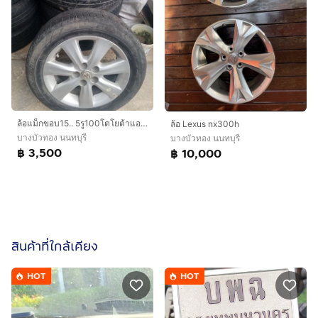
ล้อ​แม็กขอบ​15.. 5​รู​100​โตโยต้า​แอล​ติ​ส​
ล้อ Lexus nx300h
บางบัวทอง นนทบุรี
บางบัวทอง นนทบุรี
฿ 3,500
฿ 10,000
สินค้าที่ใกล้เคียง
HOT
HOT