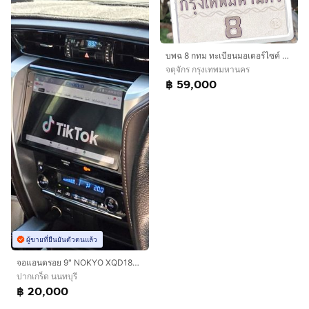
บพฉ 8 กทม ทะเบียนมอเตอร์ไซค์ มงคล หายาก
จตุจักร กรุงเทพมหานคร
฿ 59,000
ผู้ขายที่ยืนยันตัวตนแล้ว
จอแอนดรอย 9" NOKYO XQD1800 A9Z RAM8GB ROM256GB สภาพ 95 ซื้อใหม่ 28000 บาท
ปากเกร็ด นนทบุรี
฿ 20,000