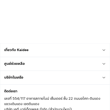
เกี่ยวกับ Kaidee
ศูนย์ช่วยเหลือ
บริษัทในเครือ
ติดต่อเรา
เลขที่ 554/117 อาคารสกายไนน์ เซ็นเตอร์ ชั้น 22 ถนนอโศก-ดินแดง
แขวงดินแดง เขตดินแดง
บริษัท เคดี มาร์เก็ตเพลส จำกัด (สำนักงานใหญ่)