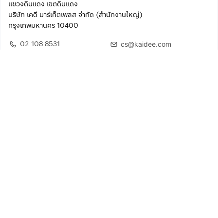
แขวงดินแดง เขตดินแดง
บริษัท เคดี มาร์เก็ตเพลส จำกัด (สำนักงานใหญ่)
กรุงเทพมหานคร 10400
02 108 8531
cs@kaidee.com
ติดตามเรา
เพื่อประสบการณ์ใช้งานที่ดีขึ้น
© 2568 บริษัท เคดี มาร์เก็ตเพลส จำกัด