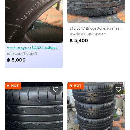
215​ 55 17 Bridgestone Turanza​ T005A​ ปี23 สวยจัดดอกเต็มๆ​ ร่องยางหนา นุ่มเงียบสุดๆไม่มีแผลปะ​ พร้อมใช้อีกนาน​ ชุด​4เส้น​ 5,400​ บาท
บางซื่อ กรุงเทพมหานคร
฿ 5,400
ขายยางtoyo​ at ปี4322 4เส้นสภาพสวยไม่ปะไม่กินข้าง
เมืองนนทบุรี นนทบุรี
฿ 5,000
HOT
HOT