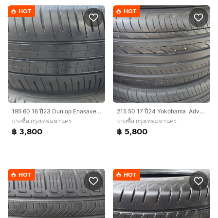
HOT
HOT
195​ 60 16 ปี23 Dunlop Enasave ec350 plus ดอกเต็มๆ​ นุ่มเงียบสุดๆพร้อมใช้อีกนาน ชุด​4เส้น​ 3,800​ บาท
215​ 50​ 17 ปี24 Yokohama Advab dB นุ่มเงียบสุดๆ ดอกหนาเต็มๆ​ ไม่ปะ​ พร้อมใช้อีกนาน​ ติดรถลงพื้น​ปลายปี​​ ชุด​4เส้น​ 5,800​ บาท
บางซื่อ กรุงเทพมหานคร
บางซื่อ กรุงเทพมหานคร
฿ 3,800
฿ 5,800
HOT
HOT