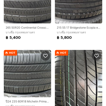
265​ 50R20​ Continental Crosscontact RX ปี24 สวยดอกเต็ม​ นุ่มเงียบสุดๆ​ พร้อมใช้ยาวๆ​ ชุด​4เส้น 5,400​ บาท
215​ 55 17 Bridgestone Ecopia​ ep300​ ลงพื้นปี25 สวยดอกเต็มๆ​ ร่องยางหนา นุ่มเงียบสุดๆ พร้อมใช้อีกนาน​ ผลิตกลางปี​24 ชุด​4เส้น​ 5,800​ บาท
บางซื่อ กรุงเทพมหานคร
บางซื่อ กรุงเทพมหานคร
฿ 5,400
฿ 5,800
HOT
HOT
ปี24 235​ 60R18​ Michelin Primacy​ Plusดอกเต็ม​ ขนเชื่อมครบ​ ตุ่มมุมยางอยู่​ นุ่มเงียบสุดๆ​ ลงพื้นปลายปี​24 ชุด​4เส้น 6,400​