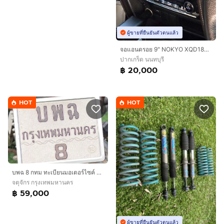
ผู้ขายที่ยืนยันตัวตนแล้ว
จอแอนดรอย 9" NOKYO XQD1800 A9Z RAM8GB ROM256GB สภาพ 95 ซื้อใหม่ 28000 บาท
ปากเกร็ด นนทบุรี
฿ 20,000
HOT
HOT
บพฉ 8 กทม ทะเบียนมอเตอร์ไซค์ มงคล หายาก
จตุจักร กรุงเทพมหานคร
฿ 59,000
ผู้ขายที่ยืนยันตัวตนแล้ว