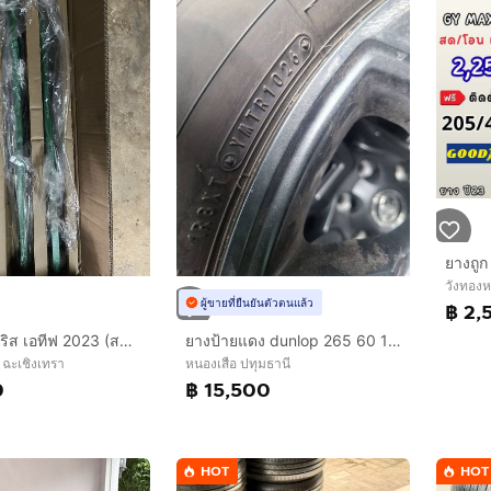
วังทอง
ผู้ขายที่ยืนยันตัวตนแล้ว
฿ 2,
โช้คเก่า ยาริส เอทีฟ 2023 (สภาพดี ไม่รั่ว ไม่ซึม) 4 ต้น หน้า-หลัง
ยางป้ายแดง dunlop 265 60 18 ปี 26 มีตุ่มหน้ายางทุกเส้น
ฉะเชิงเทรา
หนองเสือ ปทุมธานี
0
฿ 15,500
HOT
HOT