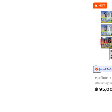
HOT
ผู้ขายที่ยืน
ทะเบียนประ
เมืองสระบุรี ส
฿ 95,0