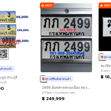
HOT
HOT
ผู้ขาย
ทะเบี
ยันตัวตนแล้ว
ห้วยขว
฿ 16
มูล สระบุรี
ผู้ขายที่ยืนยันตัวตนแล้ว
ระบุรี
00
2499 อันธพาลครองเมือง หมวดเบิ้ล โอกาสเดียวเท่านั้น พร้อมบริการครับ
ทวีวัฒนา กรุงเทพมหานคร
฿ 249,999