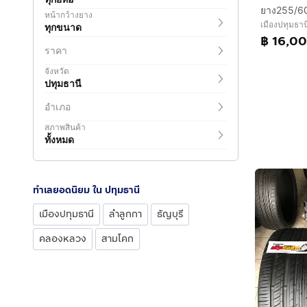
ยาง255/6
หน้ากว้างยาง
เมืองปทุมธาน
ทุกขนาด
฿ 16,0
ราคา
จังหวัด
ปทุมธานี
อำเภอ
สภาพสินค้า
ทั้งหมด
ทำเลยอดนิยม ใน ปทุมธานี
เมืองปทุมธานี
ลำลูกกา
ธัญบุรี
คลองหลวง
สามโคก