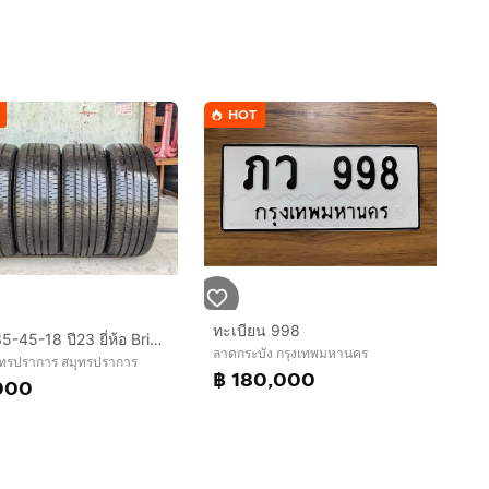
HOT
ทะเบียน 998
ยาง 235-45-18 ปี23 ยี่ห้อ Bridgestone turanza t005a
ลาดกระบัง กรุงเทพมหานคร
ุทรปราการ สมุทรปราการ
฿ 180,000
000