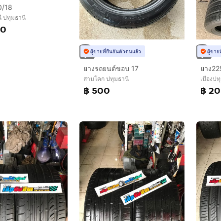
0/18
ี ปทุมธานี
00
ผู้ขายที่ยืนยันตัวตนแล้ว
ผู้ขาย
ยางรถยนต์ขอบ 17
สามโคก ปทุมธานี
เมืองปท
฿ 500
฿ 2