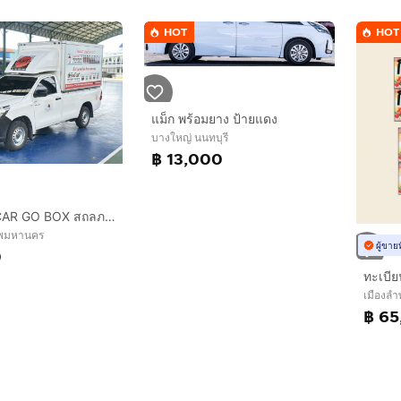
HOT
HOT
แม็ก พร้อมยาง ป้ายแดง
บางใหญ่ นนทบุรี
฿ 13,000
ขายตู้แห้งCAR GO BOX สถลภาพ90%ภายในสวยไม่มีแตกร้าว
เทพมหานคร
ผู้ขาย
0
ทะเบีย
เมืองลำ
฿ 65