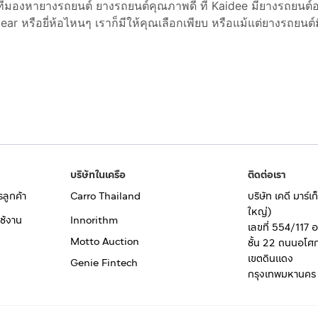
ี่มองหายางรถยนต์ ยางรถยนต์คุณภาพดี ที่ Kaidee มียางรถยนต์อ
r หรือยี่ห้อไหนๆ เราก็มีให้คุณเลือกเพียบ หรือแม้แต่ยางรถยนต์มื
บริษัทในเครือ
ติดต่อเรา
รลูกค้า
Carro Thailand
บริษัท เคดี มาร์
ใหญ่)
ช้งาน
Innorithm
เลขที่ 554/117 
Motto Auction
ชั้น 22 ถนนอโศ
เขตดินแดง
Genie Fintech
กรุงเทพมหานคร