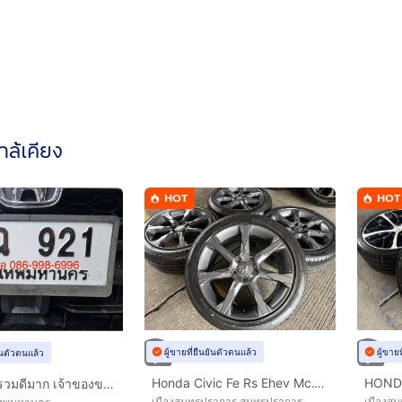
ใกล้เคียง
HOT
HOT
ผู้ขายที่ยืนยันตัวตนแล้ว
ผู้ขาย
ยันตัวตนแล้ว
Honda Civic Fe Rs Ehev Mc.18 นิ้ว Top🔥
สฉ921 ผลรวมดีมาก เจ้าของขายเอง เลขสวย หายาก
เมืองสมุทรปราการ สมุทรปราการ
เมืองสม