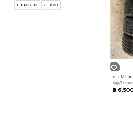
คลองหลวง
สามโคก
ธัญบุรี ปทุมธ
฿ 6,50