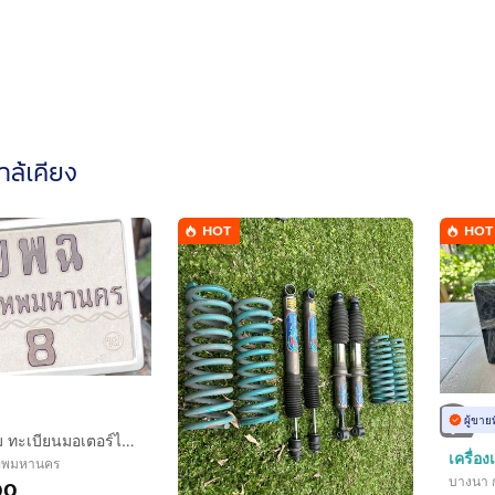
ใกล้เคียง
HOT
HOT
ผู้ขาย
บพฉ 8 กทม ทะเบียนมอเตอร์ไซค์ มงคล หายาก
งเทพมหานคร
บางนา 
00