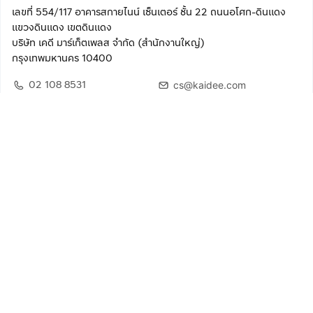
เลขที่ 554/117 อาคารสกายไนน์ เซ็นเตอร์ ชั้น 22 ถนนอโศก-ดินแดง
แขวงดินแดง เขตดินแดง
บริษัท เคดี มาร์เก็ตเพลส จำกัด (สำนักงานใหญ่)
กรุงเทพมหานคร 10400
02 108 8531
cs@kaidee.com
ติดตามเรา
เพื่อประสบการณ์ใช้งานที่ดีขึ้น
© 2568 บริษัท เคดี มาร์เก็ตเพลส จำกัด