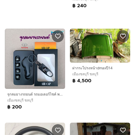
฿ 240
ฝากระโปรงหน้าdmaxปี14
เมืองชลบุรี ชลบุรี
฿ 4,500
จุกลมยางรถยนต์ รถมอเตอร์ไซค์ พร้อมโลโก้รถ แพ๊คกล่อง4ชิ้นพร้อมพวงกุญแจ ทุกรุ่นทุกยี่ห้อ
เมืองชลบุรี ชลบุรี
฿ 200