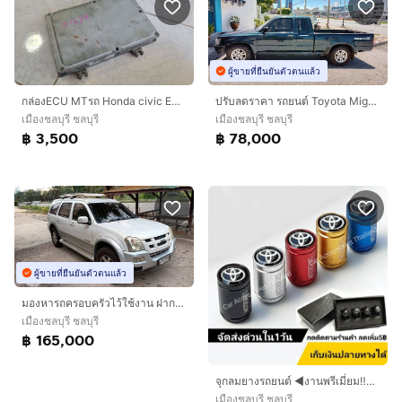
ผู้ขายที่ยืนยันตัวตนแล้ว
กล่องECU MTรถ Honda civic EK เกียร์ธรรมดา
ปรับลดราคา รถยนต์ Toyota Mighty-X LN90 X-TRACAB ปี 95 เครื่อง 2.5 เกียร์ MT ขับดีแอร์เย็น ทบ.ไม่ขาด
เมืองชลบุรี ชลบุรี
เมืองชลบุรี ชลบุรี
฿ 3,500
฿ 78,000
ผู้ขายที่ยืนยันตัวตนแล้ว
มองหารถครอบครัวไว้ใช้งาน ฝากพิจารณาด้วยนะคะ รถบ้านงานใช้เองรถยนต์ MU7 3.0 I-TEQ ดีเซล 7ที่นั่ง รถสวยๆ สีขาว-เทา Auto ปี 2005 สวย เดิม
เมืองชลบุรี ชลบุรี
฿ 165,000
จุกลมยางรถยนต์ ◀️งานพรีเมี่ยม‼️▶️ พร้อมกล่อง ฝาปิดลมยาง รถยนต์ทุกรุ่นทุกยี่ห้อ
เมืองชลบุรี ชลบุรี