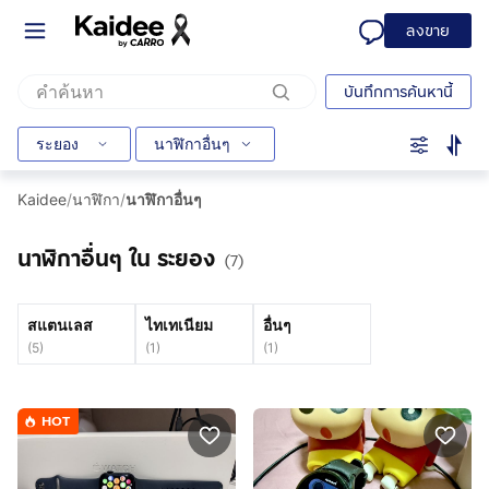
ลงขาย
บันทึกการค้นหานี้
ระยอง
นาฬิกาอื่นๆ
Kaidee
/
นาฬิกา
/
นาฬิกาอื่นๆ
นาฬิกาอื่นๆ ใน ระยอง
(7)
สแตนเลส
ไทเทเนียม
อื่นๆ
(
5
)
(
1
)
(
1
)
HOT