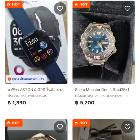
HOT
HOT
ผู้ขายที่ยืนยันตัวตนแล้ว
นาฬิกา ASTON มี GPS ในตัว สภาพใหม่
Seiko Monster Gen 4 Srpd25k1
ประเวศ กรุงเทพมหานคร
เมืองสมุทรปราการ สมุทรปราการ
฿ 1,390
฿ 5,700
HOT
HOT