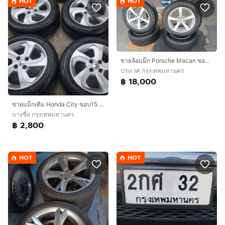
HOT
HOT
ขายล้อแม็ก Porsche Macan ขอบ 18 พร้อมยางสภาพสวย ไม่เคยทำสี ราคา 18,000.- สนใจติดต่อ 0816114094
ประเวศ กรุงเทพมหานคร
฿ 18,000
ขายแม็ก​เดิม​ Honda​ City ขอบ15 เดิมๆไม่เคยซ่อมหรือทำสี​ มีรอยนิดหน่อย​พร้อมยาง​ Bridgestone Ecopia ep300​ 185 60 15 ปลายปี21 ชุด4วง​ 2800​บ
บางซื่อ กรุงเทพมหานคร
฿ 2,800
HOT
HOT