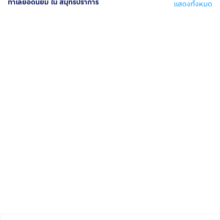
ทำเลยอดนิยม ใน สมุทรปราการ
แสดงทั้งหมด