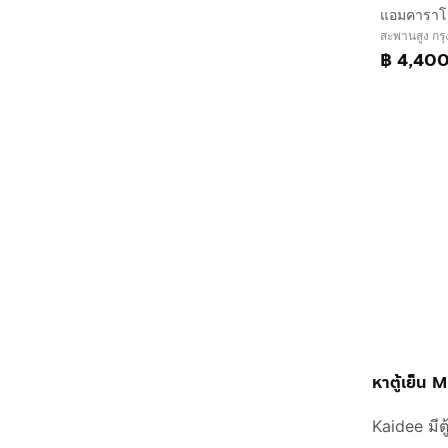
แอมคาราโ
สะพานสูง กร
฿ 4,40
หาตู้เย็น M
Kaidee มีต