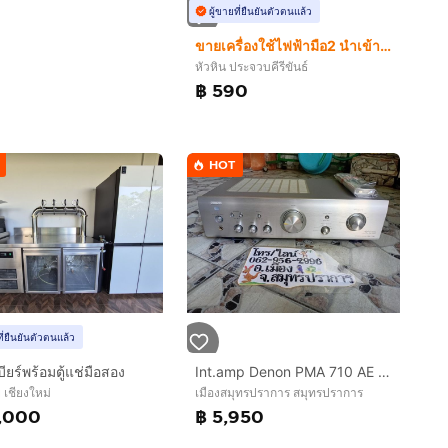
ผู้ขายที่ยืนยันตัวตนแล้ว
ขายเครื่องใช้ไฟฟ้ามือ2 นำเข้าจากญี่ปุ่น
หัวหิน ประจวบคีรีขันธ์
฿ 590
HOT
ที่ยืนยันตัวตนแล้ว
ียร์พร้อมตู้แช่มือสอง
Int.amp Denon PMA 710 AE สวยมาก เสียงดี
 เชียงใหม่
เมืองสมุทรปราการ สมุทรปราการ
,000
฿ 5,950