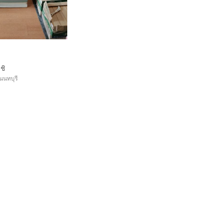
ิชิ
นนทบุรี