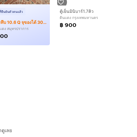
ตู้เย็นมินิบาร์1.7คิว
ที่ยืนยันตัวตนแล้ว
ดินแดง กรุงเทพมหานคร
ตู้แช่ฝาทึบ 10.6 Q จุของได้ 300 ลิตร ราคาถูกมาก
฿ 900
แดง สมุทรปราการ
900
กดูเลย