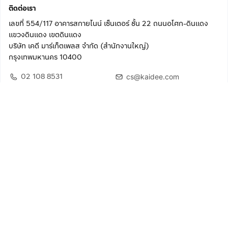
ติดต่อเรา
เลขที่ 554/117 อาคารสกายไนน์ เซ็นเตอร์ ชั้น 22 ถนนอโศก-ดินแดง
แขวงดินแดง เขตดินแดง
บริษัท เคดี มาร์เก็ตเพลส จำกัด (สำนักงานใหญ่)
กรุงเทพมหานคร 10400
02 108 8531
cs@kaidee.com
ติดตามเรา
เพื่อประสบการณ์ใช้งานที่ดีขึ้น
© 2568 บริษัท เคดี มาร์เก็ตเพลส จำกัด