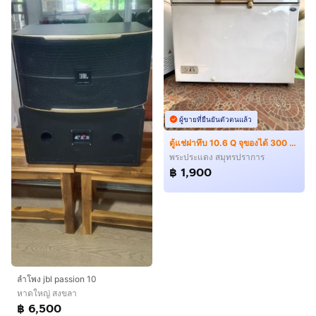
ผู้ขายที่ยืนยันตัวตนแล้ว
ตู้แช่ฝาทึบ 10.6 Q จุของได้ 300 ลิตร ราคาถูกมาก
พระประแดง สมุทรปราการ
฿ 1,900
ลำโพง jbl passion 10
หาดใหญ่ สงขลา
฿ 6,500