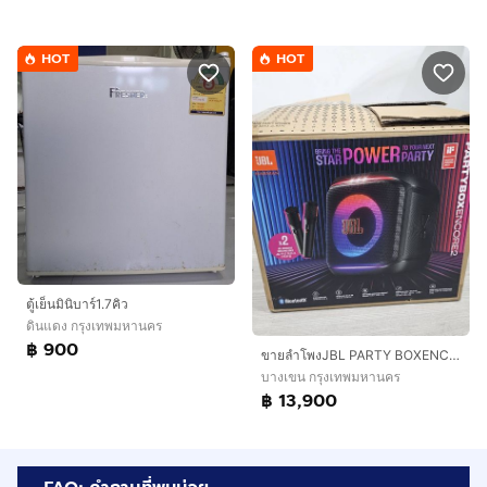
HOT
HOT
ตู้เย็นมินิบาร์1.7คิว
ดินแดง กรุงเทพมหานคร
฿ 900
ขายลำโพงJBL PARTY BOXENCORE2พร้อม ไมค์ 2 ตัว
บางเขน กรุงเทพมหานคร
฿ 13,900