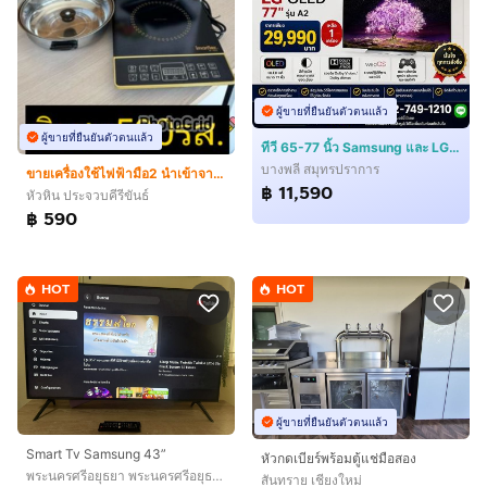
ผู้ขายที่ยืนยันตัวตนแล้ว
ผู้ขายที่ยืนยันตัวตนแล้ว
ทีวี 65-77 นิ้ว Samsung และ LG ราคาพิเศษ ของใหม่ สภาพสวย พร้อมใช้งาน
บางพลี สมุทรปราการ
ขายเครื่องใช้ไฟฟ้ามือ2 นำเข้าจากญี่ปุ่น
฿ 11,590
หัวหิน ประจวบคีรีขันธ์
฿ 590
HOT
HOT
ผู้ขายที่ยืนยันตัวตนแล้ว
Smart Tv Samsung 43”
หัวกดเบียร์พร้อมตู้แช่มือสอง
พระนครศรีอยุธยา พระนครศรีอยุธยา
สันทราย เชียงใหม่