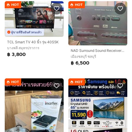
HOT
HOT
ผู้ขายที่ยืนยันตัวตนแล้ว
TCL Smart TV 40 นิ้ว รุ่น 40S5K
บางพลี สมุทรปราการ
NAD Surround Sound Receiver T 760
฿ 3,800
เมืองชลบุรี ชลบุรี
฿ 6,500
HOT
HOT