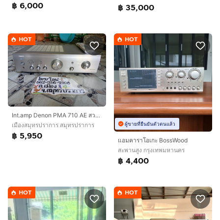
฿ 6,000
฿ 35,000
HOT
HOT
Int.amp Denon PMA 710 AE สวยมาก เสียงดี
ผู้ขายที่ยืนยันตัวตนแล้ว
เมืองสมุทรปราการ สมุทรปราการ
฿ 5,950
แอมคาราโอเกะ BossWood
สะพานสูง กรุงเทพมหานคร
฿ 4,400
HOT
HOT