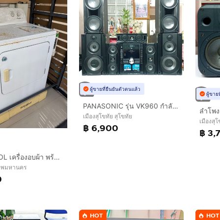
ผู้ขายที่ยืนยันตัวตนแล้ว
ผู้ขาย
PANASONIC รุ่น VK960 กำลังขับ 10,000 วัตต์ pmbo ตู้ลำโพง 7 ตู้ รวมดอกลำโพงทั้งหมด 19 ดอก ใช้งาน CD USB FM พร้อมชุดบลูทูธ... รุ่นนี้รับประกันเสียงดีมาก ชุดละ 6900
เมืองสุโขทัย สุโขทัย
เมืองสุโ
฿ 6,900
฿ 3,
WHIRLPOOL เครื่องอบผ้า พร้อมกล่องหยอดเหรียญ รุ่น 3LWED4705FW ขนาด 10.5 กก.
งเทพมหานคร
0
HOT
HOT