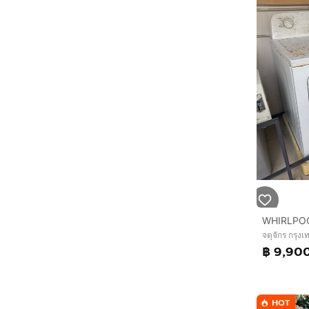
จตุจักร กรุ
฿ 9,90
HOT