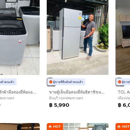
ยันตัวตนแล้ว
ผู้ขายที่ยืนยันตัวตนแล้ว
ผู้ขาย
ขายเครื่องซักผ้ามือสองยี่ห้อแอลจีขนาด 13 กิโล 3990 บาท
ขายตู้เย็นมือสองยี่ห้อฮิตาชิขนาด 14.4 คิวอินวอเตอร์ 5990 บาทค่ะ
เทพมหานคร
มีนบุรี กรุงเทพมหานคร
เมืองปท
0
฿ 5,990
฿ 6,
HOT
HOT