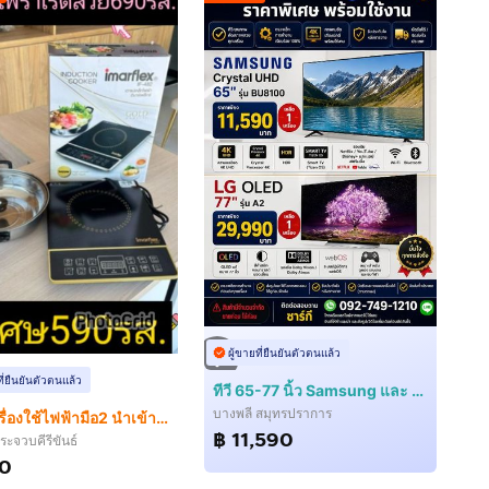
ผู้ขายที่ยืนยันตัวตนแล้ว
ที่ยืนยันตัวตนแล้ว
ทีวี 65-77 นิ้ว Samsung และ LG ราคาพิเศษ ของใหม่ สภาพสวย พร้อมใช้งาน
บางพลี สมุทรปราการ
ขายเครื่องใช้ไฟฟ้ามือ2 นำเข้าจากญี่ปุ่น
฿ 11,590
ระจวบคีรีขันธ์
90