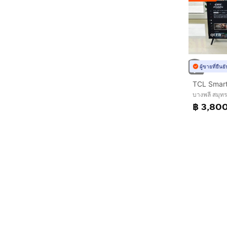
ผู้ขายที่ยืน
บางพลี สมุท
฿ 3,80