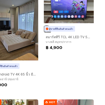
ผู้ขายที่ยืนยันตัวตนแล้ว
สมาร์ททีวี TCL 4K LED TV 55 นิ้ว รุ่น 55P6K
บางพลี สมุทรปราการ
฿ 4,900
ที่ยืนยันตัวตนแล้ว
TCL Android TV 4K 65 นิ้ว มีคู่มือ รีโมท ครบแถมเสาดิจิตอลทีวี และ ขาแขวนผนัง ให้
ุมธานี ปทุมธานี
000
HOT