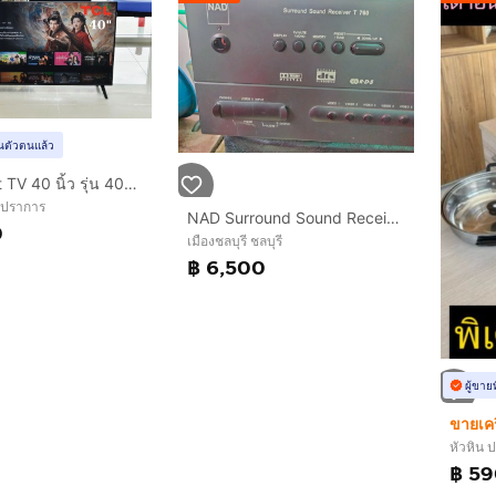
ยันตัวตนแล้ว
TCL Smart TV 40 นิ้ว รุ่น 40S5K
รปราการ
NAD Surround Sound Receiver T 760
0
เมืองชลบุรี ชลบุรี
฿ 6,500
ผู้ขาย
หัวหิน ป
฿ 5