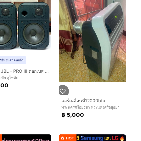
ที่ยืนยันตัวตนแล้ว
ลำโพง JBL - PRO III ดอกเบส 5 นิ้ว แหลมไทเทเนียม 4 โอม 100 วัตต์ ตู้มีน้ำหนักให้เสียงดีมากคู่ละ 3700 สุโขทัย โทร 089-858-6828
ขทัย สุโขทัย
700
แอร์เคลื่อนที่12000btu
พระนครศรีอยุธยา พระนครศรีอยุธยา
฿ 5,000
HOT