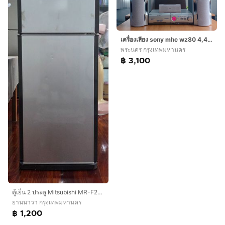
เครื่องเสียง sony mhc wz80 4,400 วัตต์
พระนคร กรุงเทพมหานคร
฿ 3,100
ตู้เย็น 2 ประตู Mitsubishi MR-F23G-SL ขนาด 7 คิว
ยานนาวา กรุงเทพมหานคร
฿ 1,200