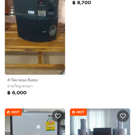
฿ 8,700
ลำโพง bose มือสอง
หาดใหญ่ สงขลา
฿ 6,000
HOT
HOT