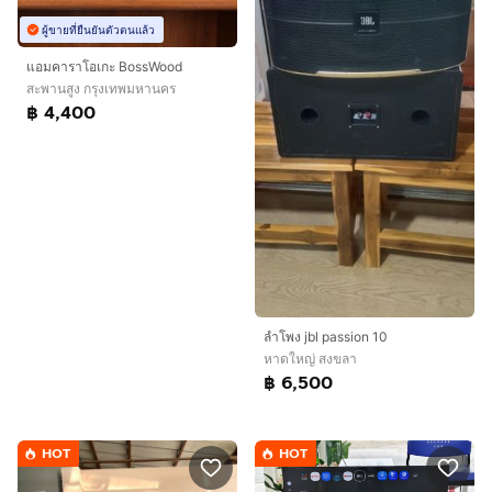
ผู้ขายที่ยืนยันตัวตนแล้ว
แอมคาราโอเกะ BossWood
สะพานสูง กรุงเทพมหานคร
฿ 4,400
ลำโพง jbl passion 10
หาดใหญ่ สงขลา
฿ 6,500
HOT
HOT