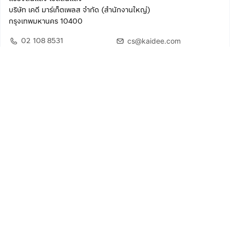
บริษัท เคดี มาร์เก็ตเพลส จำกัด (สำนักงานใหญ่)
กรุงเทพมหานคร 10400
02 108 8531
cs@kaidee.com
ติดตามเรา
เพื่อประสบการณ์ใช้งานที่ดีขึ้น
© 2568 บริษัท เคดี มาร์เก็ตเพลส จำกัด