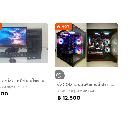
HOT
เตอร์สภาพดีพร้อมใช้งาน
💥 COM เล่นสตรีมเกมส์ ทำงาน กราฟิก 3D ตัดต่อ 💥
แดง สมุทรปราการ
จอมทอง กรุงเทพมหานคร
300
฿ 12,500