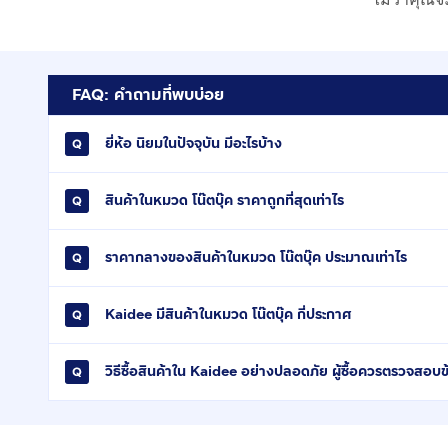
FAQ: คำถามที่พบบ่อย
ยี่ห้อ นิยมในปัจจุบัน มีอะไรบ้าง
สินค้าในหมวด โน๊ตบุ๊ค ราคาถูกที่สุดเท่าไร
ราคากลางของสินค้าในหมวด โน๊ตบุ๊ค ประมาณเท่าไร
Kaidee มีสินค้าในหมวด โน๊ตบุ๊ค กี่ประกาศ
วิธีซื้อสินค้าใน Kaidee อย่างปลอดภัย ผู้ซื้อควรตรวจสอบข