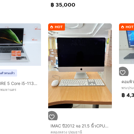
฿ 35,000
HOT
HOT
ยันตัวตนแล้ว
คอมพิว
ACER ASPIRE 5 Core i5-1135G7 RAM16.512GB
พระประ
งเทพมหานคร
฿ 4,
0
IMAC ปี2012 จอ 21.5 นี้วCPU I5 RAM 8 G HDD 1000G พร้อม เมาร์ คีย์บอร์ด MAC และ กล่อง
คลองหลวง ปทุมธานี