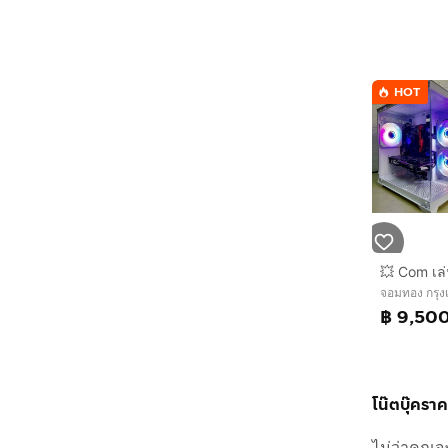
HOT
จอมทอง กรุ
฿ 9,50
โน๊ตบุ๊ครา
ไม่ว่าคุณจ