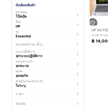
ตัวเลือกสินค้า
หมวดหมู่
โน๊ตบุ๊ค
ยี่ห้อ
HP
HP NOTE
รุ่น
บ้านค่าย ระ
Essential
฿ 14,0
ขนาดหน้าจอ (นิ้ว)
ระบบปฏิบัติการ
ทุกระบบปฏิบัติการ
หน่วยความจำ
ทุกขนาด
พอร์ท
ทุกพอร์ท
ยังอยู่ในระยะรับประกัน
ไม่ระบุ
ราคา
จังหวัด