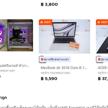
฿ 3,800
HOT
HOT
ผู้ขายที่ยืนยันตัวตนแล้ว
ผู้ขาย
💥 Com เล่นสตรีมเกมส์ ทำงาน กราฟิก 3D ตัดต่อ 💥 CPU I3 10105F + RX 570 OC 8 GB + RAM 16 GB + SSD 256 GB 💥
MacBook Air 2018 Core i5 13" 8.128GB
งเทพมหานคร
จตุจักร กรุงเทพมหานคร
จตุจักร
0
฿ 5,590
฿ 37
คาถูก
ะหาซื้อหรือเช็คราคาโน๊ตบุ๊ค แล็ปท็อปHP Essential เรามีโน๊ตบุ๊ต