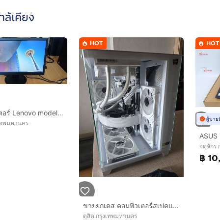
ใกล้เคียง
HOT
HOT
จอคอมพิวเตอร์ Lenovo model 2215SD(ขายถูกสุดในทุกที่)
ผู้ขาย
เทพมหานคร
จตุจักร
฿ 10
ขายยกเคส คอมพิวเตอร์สเปคแรง รับของเองครับ
ดุสิต กรุงเทพมหานคร