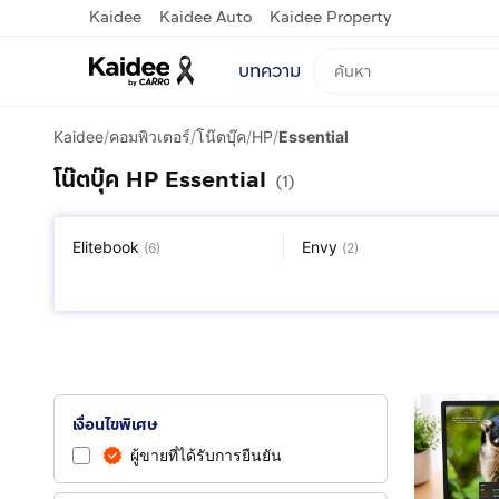
Kaidee
Kaidee Auto
Kaidee Property
บทความ
Kaidee
/
คอมพิวเตอร์
/
โน๊ตบุ๊ค
/
HP
/
Essential
โน๊ตบุ๊ค HP Essential
(1)
Elitebook
Envy
(
6
)
(
2
)
Zbook
อื่นๆ
(
3
)
(
21
)
เงื่อนไขพิเศษ
ผู้ขายที่ได้รับการยืนยัน