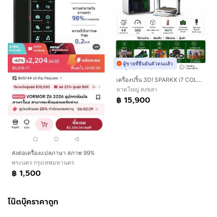
ผู้ขายที่ยืนยันตัวตนแล้ว
เครื่องปริ้น 3D! SPARKX i7 COLOR COMBO พิมพ์ได้สูงสุด 4 สี จบในเครื่องเดียว
หาดใหญ่ สงขลา
฿ 15,900
ส่งต่อเครื่องแปลภาษา สภาพ 99%
พระนคร กรุงเทพมหานคร
฿ 1,500
โน๊ตบุ๊คราคาถูก