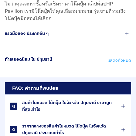
ไม่ว่าคุณจะหาซื้อหรือเช็คราคาโน๊ตบุ๊ค แล็ปท็อปHP
Pavilion เรามีโน๊ตบุ๊ตให้คุณเลือกมากมาย รุ่นขายดีรวมถึง
โน๊ตบุ๊คมือสองให้เลือก
รถมือสอง ประเภทอื่น ๆ
ทำเลยอดนิยม ใน ปทุมธานี
แสดงทั้งหมด
FAQ: คำถามที่พบบ่อย
สินค้าในหมวด โน๊ตบุ๊ค ในจังหวัด ปทุมธานี ราคาถูก
ที่สุดเท่าไร
ราคากลางของสินค้าในหมวด โน๊ตบุ๊ค ในจังหวัด
ปทุมธานี ประมาณเท่าไร