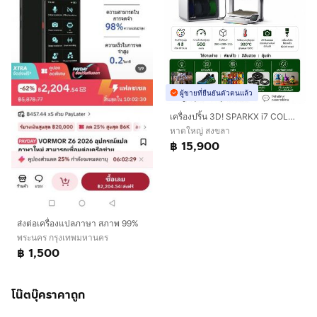
ผู้ขายที่ยืนยันตัวตนแล้ว
เครื่องปริ้น 3D! SPARKX i7 COLOR COMBO พิมพ์ได้สูงสุด 4 สี จบในเครื่องเดียว
หาดใหญ่ สงขลา
฿ 15,900
ส่งต่อเครื่องแปลภาษา สภาพ 99%
พระนคร กรุงเทพมหานคร
฿ 1,500
โน๊ตบุ๊คราคาถูก