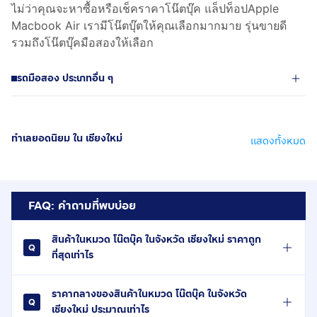
ไม่ว่าคุณจะหาซื้อหรือเช็คราคาโน๊ตบุ๊ค แล็ปท็อปApple
Macbook Air เรามีโน๊ตบุ๊ตให้คุณเลือกมากมาย รุ่นขายดี
รวมถึงโน๊ตบุ๊คมือสองให้เลือก
รถมือสอง ประเภทอื่น ๆ
ทำเลยอดนิยม ใน เชียงใหม่
แสดงทั้งหมด
FAQ: คำถามที่พบบ่อย
สินค้าในหมวด โน๊ตบุ๊ค ในจังหวัด เชียงใหม่ ราคาถูก
ที่สุดเท่าไร
ราคากลางของสินค้าในหมวด โน๊ตบุ๊ค ในจังหวัด
เชียงใหม่ ประมาณเท่าไร