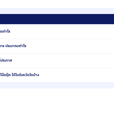
ดเท่าไร
การ ประมาณเท่าไร
ี่ประกาศ
ตบุ๊ค ได้ในจังหวัดใดบ้าง