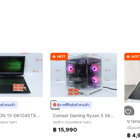
HOT
HOT
ยันตัวตนแล้ว
ผู้ขายที่ยืนยันตัวตนแล้ว
HP PAVILION 15-DK1045TX CORE I5-10300H RAM8.512GB
Comset Gaming Ryzen 5 5600.RTX2060Super RAM32.HDD1TB+HDD500GB+SSD128GB+SSD256GB
ขายno
งเทพมหานคร
จตุจักร กรุงเทพมหานคร
เมืองแพร
0
฿ 15,990
฿ 4,