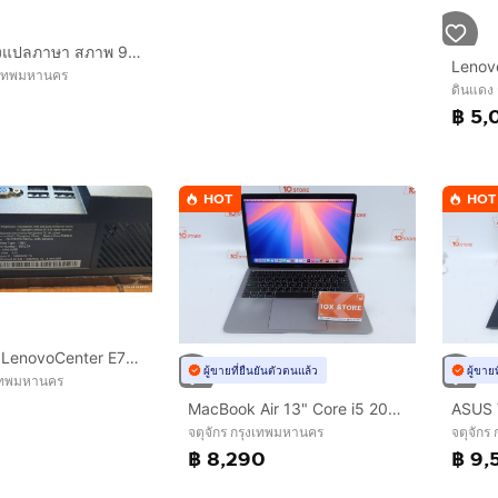
ส่งต่อเครื่องแปลภาษา สภาพ 99%
Lenov
งเทพมหานคร
ดินแดง
฿ 5,
HOT
HOT
All-in-One LenovoCenter E73z
ผู้ขายที่ยืนยันตัวตนแล้ว
ผู้ขาย
งเทพมหานคร
0
MacBook Air 13" Core i5 2020 8.256GB
จตุจักร กรุงเทพมหานคร
จตุจักร
฿ 8,290
฿ 9,