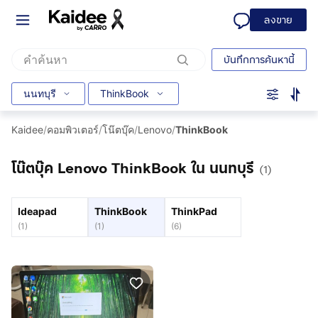
ลงขาย
บันทึกการค้นหานี้
นนทบุรี
ThinkBook
Kaidee
/
คอมพิวเตอร์
/
โน๊ตบุ๊ค
/
Lenovo
/
ThinkBook
โน๊ตบุ๊ค Lenovo ThinkBook ใน นนทบุรี
(1)
Ideapad
ThinkBook
ThinkPad
(
1
)
(
1
)
(
6
)