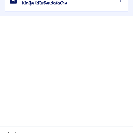
โน๊ตบุ๊ค ได้ในจังหวัดใดบ้าง