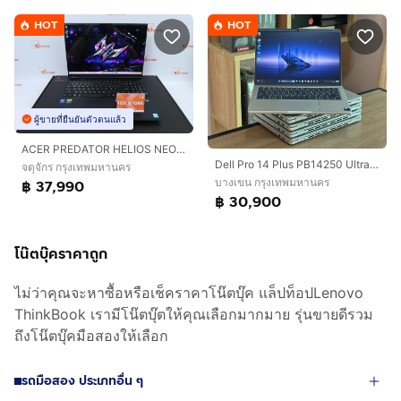
HOT
HOT
ผู้ขายที่ยืนยันตัวตนแล้ว
ACER PREDATOR HELIOS NEO 16S AI Core Ultra 5 235HX.RTX5050 RAM16.512GB
Dell Pro 14 Plus PB14250 Ultra 7-255U SSD512GB RAM16GB DDR5 Win 11Pro คีย์ไฟ สินค้ามือสอง สำหรับงานคำนวน งานประสิทธิภาพสูง งานสำนักงาน ประกั
จตุจักร กรุงเทพมหานคร
บางเขน กรุงเทพมหานคร
฿ 37,990
฿ 30,900
โน๊ตบุ๊คราคาถูก
ไม่ว่าคุณจะหาซื้อหรือเช็คราคาโน๊ตบุ๊ค แล็ปท็อปLenovo
ThinkBook เรามีโน๊ตบุ๊ตให้คุณเลือกมากมาย รุ่นขายดีรวม
ถึงโน๊ตบุ๊คมือสองให้เลือก
รถมือสอง ประเภทอื่น ๆ