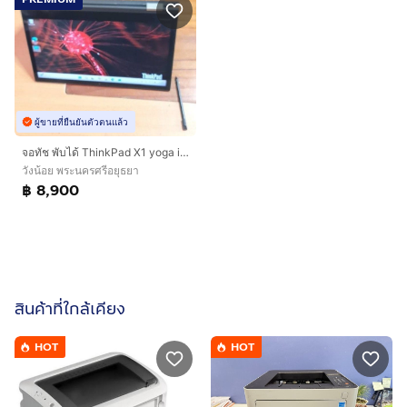
ผู้ขายที่ยืนยันตัวตนแล้ว
จอทัช พับได้ ThinkPad X1 yoga i5-7300u แรม8 Ssd256gb จอ14 full hd วินแท้ คีบอดไ
วังน้อย พระนครศรีอยุธยา
฿ 8,900
สินค้าที่ใกล้เคียง
HOT
HOT