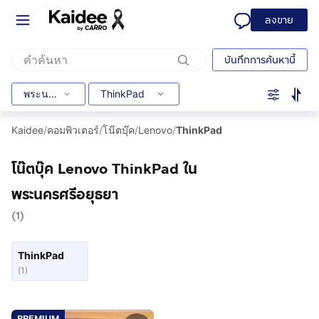
ลงขาย
บันทึกการค้นหานี้
พระนครศรีอยุธยา
ThinkPad
Kaidee
/
คอมพิวเตอร์
/
โน๊ตบุ๊ค
/
Lenovo
/
ThinkPad
โน๊ตบุ๊ค Lenovo ThinkPad ใน
พระนครศรีอยุธยา
(1)
ThinkPad
(
1
)
PREMIUM