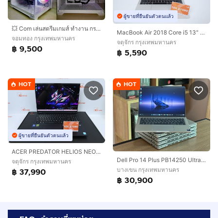
ผู้ขายที่ยืนยันตัวตนแล้ว
💥 Com เล่นสตรีมเกมส์ ทำงาน กราฟิก 3D ตัดต่อ 💥 CPU I3 10105F + RX 570 OC 8 GB + RAM 16 GB + SSD 256 GB 💥
MacBook Air 2018 Core i5 13" 8.128GB
จอมทอง กรุงเทพมหานคร
จตุจักร กรุงเทพมหานคร
฿ 9,500
฿ 5,590
HOT
HOT
ผู้ขายที่ยืนยันตัวตนแล้ว
ACER PREDATOR HELIOS NEO 16S AI Core Ultra 5 235HX.RTX5050 RAM16.512GB
Dell Pro 14 Plus PB14250 Ultra 7-255U SSD512GB RAM16GB DDR5 Win 11Pro คีย์ไฟ สินค้ามือสอง สำหรับงานคำนวน งานประสิทธิภาพสูง งานสำนักงาน ประกั
จตุจักร กรุงเทพมหานคร
บางเขน กรุงเทพมหานคร
฿ 37,990
฿ 30,900