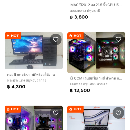
IMAC ปี2012 จอ 21.5 นี้วCPU I5 RAM 8 G HDD 1000G พร้อม เมาร์ คีย์บอร์ด MAC และ กล่อง
คลองหลวง ปทุมธานี
฿ 3,800
HOT
HOT
คอมพิวเตอร์สภาพดีพร้อมใช้งาน
💥 COM เล่นสตรีมเกมส์ ทำงาน กราฟิก 3D ตัดต่อ 💥
พระประแดง สมุทรปราการ
จอมทอง กรุงเทพมหานคร
฿ 4,300
฿ 12,500
HOT
HOT