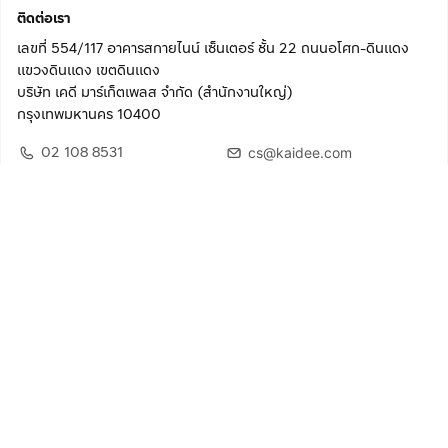
ติดต่อเรา
เลขที่ 554/117 อาคารสกายไนน์ เซ็นเตอร์ ชั้น 22 ถนนอโศก-ดินแดง
แขวงดินแดง เขตดินแดง
บริษัท เคดี มาร์เก็ตเพลส จำกัด (สำนักงานใหญ่)
กรุงเทพมหานคร 10400
02 108 8531
cs@kaidee.com
ติดตามเรา
เพื่อประสบการณ์ใช้งานที่ดีขึ้น
© 2568 บริษัท เคดี มาร์เก็ตเพลส จำกัด