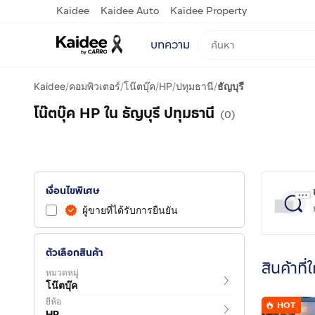
Kaidee
Kaidee Auto
Kaidee Property
บทความ
Kaidee
/
คอมพิวเตอร์
/
โน๊ตบุ๊ค
/
HP
/
ปทุมธานี
/
ธัญบุรี
โน๊ตบุ๊ค HP ใน ธัญบุรี ปทุมธานี
(0)
เงื่อนไขพิเศษ
ผู้ขายที่ได้รับการยืนยัน
ตัวเลือกสินค้า
สินค้าที่
หมวดหมู่
โน๊ตบุ๊ค
ยี่ห้อ
HOT
HP