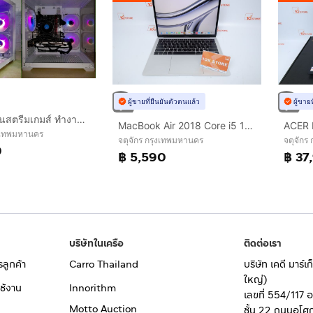
ผู้ขายที่ยืนยันตัวตนแล้ว
ผู้ขาย
💥 Com เล่นสตรีมเกมส์ ทำงาน กราฟิก 3D ตัดต่อ 💥 CPU I3 10105F + RX 570 OC 8 GB + RAM 16 GB + SSD 256 GB 💥
MacBook Air 2018 Core i5 13" 8.128GB
งเทพมหานคร
จตุจักร กรุงเทพมหานคร
จตุจักร
0
฿ 5,590
฿ 37
บริษัทในเครือ
ติดต่อเรา
รลูกค้า
Carro Thailand
บริษัท เคดี มาร์
ใหญ่)
ช้งาน
Innorithm
เลขที่ 554/117 
Motto Auction
ชั้น 22 ถนนอโศ