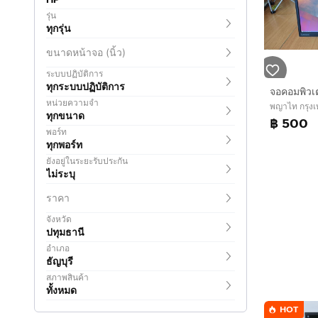
รุ่น
ทุกรุ่น
ขนาดหน้าจอ (นิ้ว)
ระบบปฏิบัติการ
ทุกระบบปฏิบัติการ
หน่วยความจำ
พญาไท กรุง
ทุกขนาด
฿ 500
พอร์ท
ทุกพอร์ท
ยังอยู่ในระยะรับประกัน
ไม่ระบุ
ราคา
จังหวัด
ปทุมธานี
อำเภอ
ธัญบุรี
สภาพสินค้า
ทั้งหมด
HOT