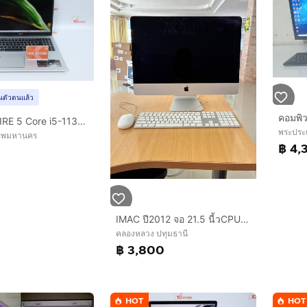
ยันตัวตนแล้ว
คอมพิว
ACER ASPIRE 5 Core i5-1135G7 RAM16.512GB
พระประ
งเทพมหานคร
฿ 4,
0
IMAC ปี2012 จอ 21.5 นี้วCPU I5 RAM 8 G HDD 1000G พร้อม เมาร์ คีย์บอร์ด MAC และ กล่อง
คลองหลวง ปทุมธานี
฿ 3,800
HOT
HOT