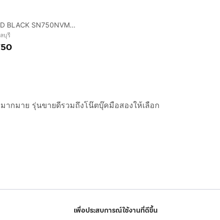
1TB WD BLACK SN750NVMe SSD
ลบุรี
750
กมากมาย รุ่นขายดีรวมถึงโน๊ตบุ๊คมือสองให้เลือก
เพื่อประสบการณ์ใช้งานที่ดีขึ้น