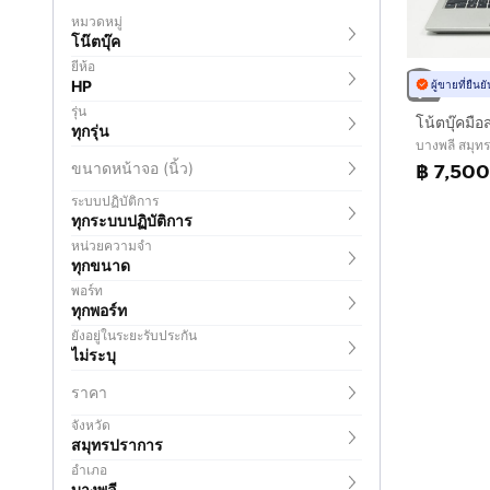
หมวดหมู่
โน๊ตบุ๊ค
ยี่ห้อ
HP
ผู้ขายที่ยืน
รุ่น
ทุกรุ่น
บางพลี สมุท
฿ 7,500
ขนาดหน้าจอ (นิ้ว)
ระบบปฏิบัติการ
ทุกระบบปฏิบัติการ
หน่วยความจำ
ทุกขนาด
พอร์ท
ทุกพอร์ท
ยังอยู่ในระยะรับประกัน
ไม่ระบุ
ราคา
จังหวัด
สมุทรปราการ
อำเภอ
บางพลี