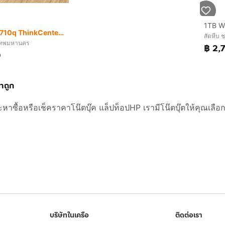
Lenovo M710q ThinkCenter SSF (แค่ Harddisk ก็ คุ้มแล้ว)
สัตหีบ ช
เทพมหานคร
฿ 2,
0
คาถูก
ะหาซื้อหรือเช็คราคาโน๊ตบุ๊ค แล็ปท็อปHP เรามีโน๊ตบุ๊ตให้คุณเลือ
บริษัทในเครือ
ติดต่อเรา